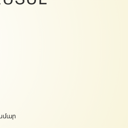
>
title
</
>
title
<
ամար