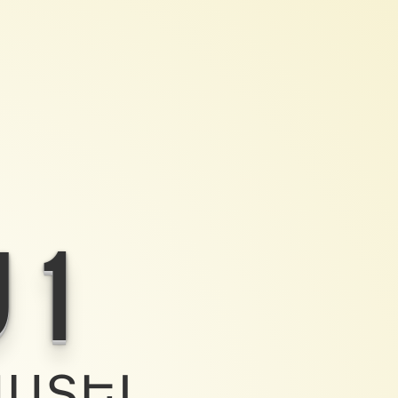
 1
ԱՍՏԵԼ