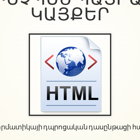
ԿԱՅՔԵՐ
որմատիկայի դպրոցական դասընթացի հ