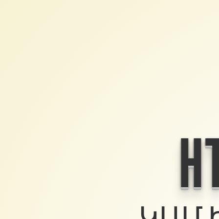
H
ԿԱՄ 