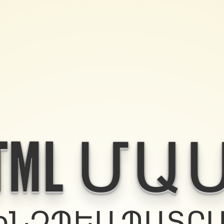
TML ՄԱՍ
ԻՆՉՊԵՍ ՊԱՏՐ