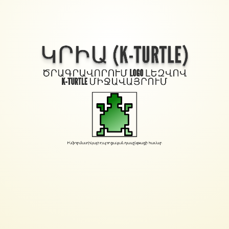
ԿՐԻԱ (K-TURTLE)
ԾՐԱԳՐԱՎՈՐՈՒՄ
LOGO
ԼԵԶՎՈՎ
K-TURTLE
ՄԻՋԱՎԱՅՐՈՒՄ
Ինֆորմատիկայի դպրոցական դասընթացի համար