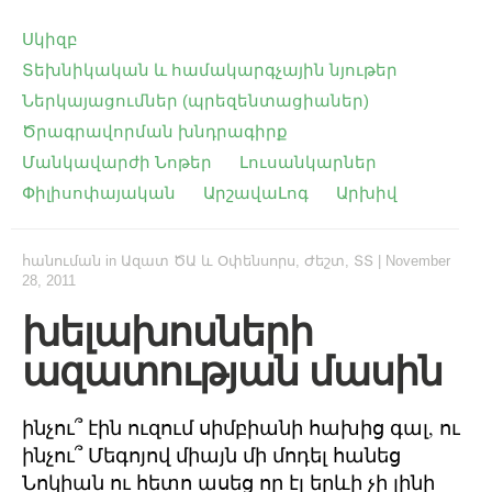
Սկիզբ
Տեխնիկական և համակարգչային նյութեր
Ներկայացումներ (պրեզենտացիաներ)
Ծրագրավորման խնդրագիրք
Մանկավարժի Նոթեր
Լուսանկարներ
Փիլիսոփայական
ԱրշավաԼոգ
Արխիվ
հանուման
in
Ազատ ԾԱ և Օփենսորս
,
Ժեշտ
,
ՏՏ
|
November
28, 2011
խելախոսների
ազատության մասին
ինչու՞ էին ուզում սիմբիանի հախից գալ, ու
ինչու՞ Մեգոյով միայն մի մոդել հանեց
Նոկիան ու հետո ասեց որ էլ երևի չի լինի