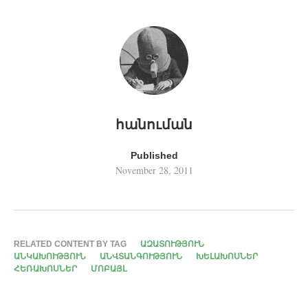
հանուման
Published
November 28, 2011
RELATED CONTENT BY TAG
ԱԶԱՏՈՒԹՅՈՒՆ
ԱՆԿԱԽՈՒԹՅՈՒՆ
ԱՆՎՏԱՆԳՈՒԹՅՈՒՆ
ԽԵԼԱԽՈՍՆԵՐ
ՀԵՌԱԽՈՍՆԵՐ
ՄՈԲԱՅԼ