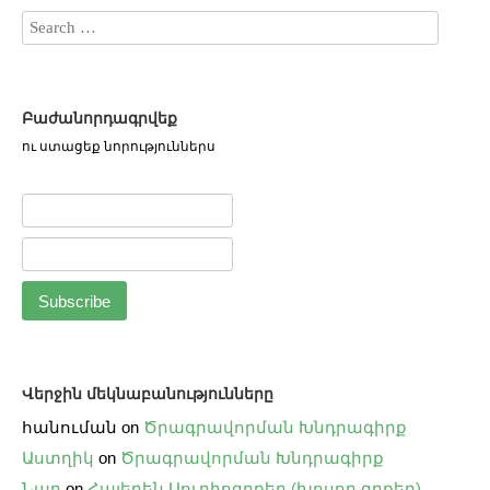
Բաժանորդագրվեք
ու ստացեք նորություններս
Վերջին մեկնաբանությունները
հանուման
on
Ծրագրավորման Խնդրագիրք
Աստղիկ
on
Ծրագրավորման Խնդրագիրք
Նար
on
Հայերեն Աուդիոգրքեր (խոսող գրքեր)