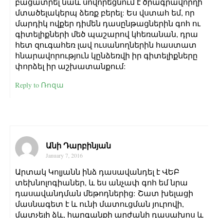
բացատրել նաև սովորեցնում է ծրագրավորղի
մտածելակերպ ձեռք բերել: Ես վստահ եմ, որ
մարդիկ ովքեր դիմեն դասընթացներին գոհ ու
գիտելիքների մեծ պաշարով կհեռանան, դրա
հետ զուգահեռ լավ ուսանողներին հաստատ
հնարավորություն կընձեռվի իր գիտելիքները
փորձել իր աշխատանքում:
Reply to Ռոզա
Անի Դարբինյան
January 7, 2016
Արտակ Կոլյանն ինձ դասավանդել է ՎԵԲ
տեխնոլոգիաներ, և ես անչափ գոհ եմ նրա
դասավանդման մեթոդներից: Շատ խելացի
մասնագետ է և ունի մատուցման յուրովի,
մատչելի ձև, հարգանքի արժանի դասախոս և