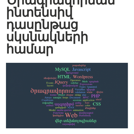
Ծրագրավորման
ինտենսիվ
դասընթաց
սկսնակների
համար