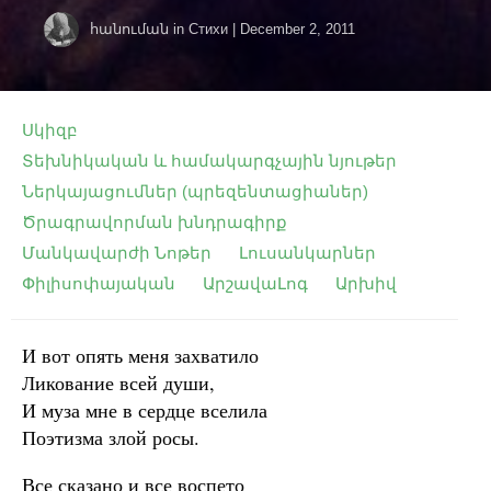
հանուման
in
Стихи
|
December 2, 2011
Սկիզբ
Տեխնիկական և համակարգչային նյութեր
Ներկայացումներ (պրեզենտացիաներ)
Ծրագրավորման խնդրագիրք
Մանկավարժի Նոթեր
Լուսանկարներ
Փիլիսոփայական
ԱրշավաԼոգ
Արխիվ
И вот опять меня захватило
Ликование всей души,
И муза мне в сердце вселила
Поэтизма злой росы.
Все сказано и все воспето