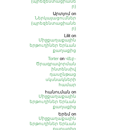
(պրեզենտացիանե
ր)
Արտյոմ
on
Ներկայացումներ
(պրեզենտացիանե
ր)
Lilit
on
Միջքաղաքային
երթուղիներ Երևան
քաղաքից
Torter
on
Վեբ֊
Ծրագրավորման
ինտենսիվ
դասընթաց
սկսնակների
համար
հանուման
on
Միջքաղաքային
երթուղիներ Երևան
քաղաքից
Երեմ
on
Միջքաղաքային
երթուղիներ Երևան
քաղաքից