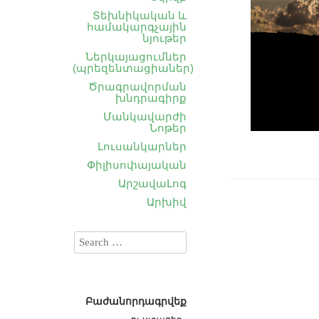
Տեխնիկական և
համակարգչային
նյութեր
Ներկայացումներ
(պրեզենտացիաներ)
Ծրագրավորման
խնդրագիրք
Մանկավարժի
Նոթեր
Լուսանկարներ
Փիլիսոփայական
ԱրշավաԼոգ
Արխիվ
Բաժանորդագրվեք