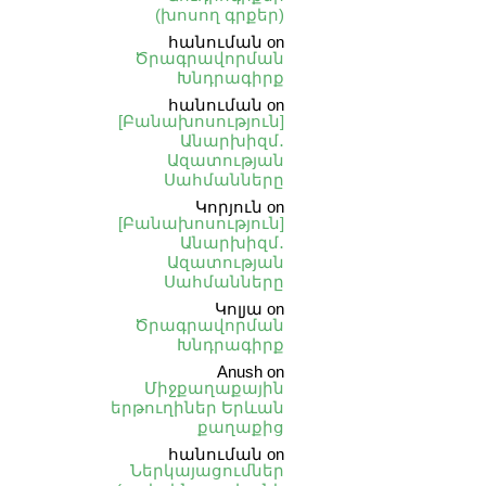
(խոսող գրքեր)
հանուման
on
Ծրագրավորման
Խնդրագիրք
հանուման
on
[Բանախոսություն]
Անարխիզմ․
Ազատության
Սահմանները
Կորյուն
on
[Բանախոսություն]
Անարխիզմ․
Ազատության
Սահմանները
Կոլյա
on
Ծրագրավորման
Խնդրագիրք
Anush
on
Միջքաղաքային
երթուղիներ Երևան
քաղաքից
հանուման
on
Ներկայացումներ