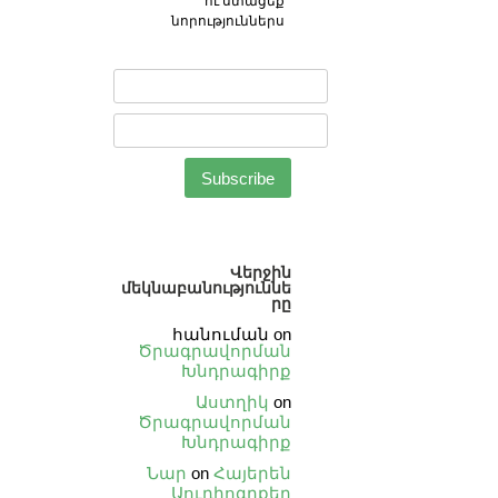
ու ստացեք
նորություններս
Վերջին
մեկնաբանություննե
րը
հանուման
on
Ծրագրավորման
Խնդրագիրք
Աստղիկ
on
Ծրագրավորման
Խնդրագիրք
Նար
on
Հայերեն
Աուդիոգրքեր