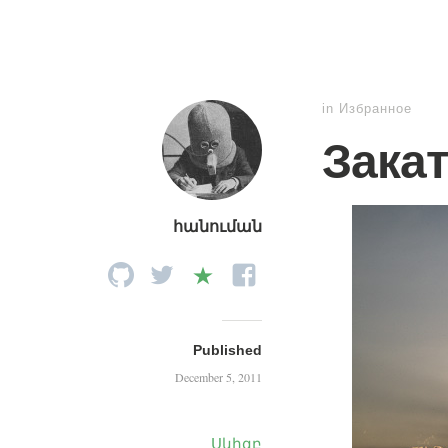
in
Избранное
Закат
հանուման
Published
December 5, 2011
Սկիզբ