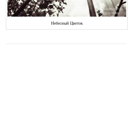
Небесный Цветок
հանուման
Published
December 6, 2011