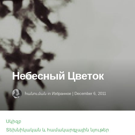
Небесный Цветок
հանուման
in
Избранное
|
December 6, 2011
Սկիզբ
Տեխնիկական և համակարգչային նյութեր