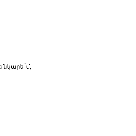
 նկարե՞մ,