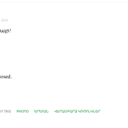
, 2010
բայր!
osed.
BY TAG
PHOTO
ԵՐԵՒԱՆ
ՎԵՐԱՄԲԱՐՁ ԿՌՈՒՆԿՆԵՐ