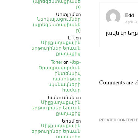
(պրեզենտացիանե
ր)
Edd
Արտյոմ
on
Ներկայացումներ
April 24
(պրեզենտացիանե
ր)
լավն էր եղ
Lilit
on
Միջքաղաքային
երթուղիներ Երևան
քաղաքից
Torter
on
Վեբ֊
Ծրագրավորման
ինտենսիվ
դասընթաց
Comments are cl
սկսնակների
համար
հանուման
on
Միջքաղաքային
երթուղիներ Երևան
քաղաքից
RELATED CONTENT 
Երեմ
on
Միջքաղաքային
երթուղիներ Երևան
քաղաքից