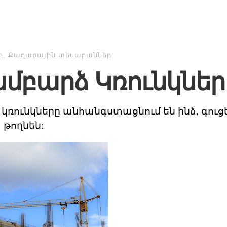
ր
,
Քաղաքային տեսարաններ
մբարձ Կռունկներ
կռունկները անհանգստացնում են ինձ, գուցե
 թողնեն: