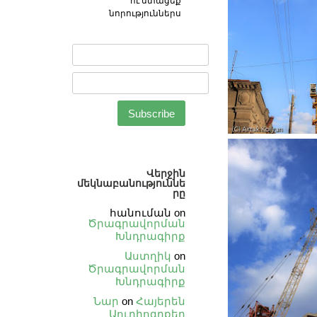
ու ստացեք
նորություններս
Վերջին
մեկնաբանություննե
րը
հանուման
on
Ծրագրավորման
Խնդրագիրք
Աստղիկ
on
Ծրագրավորման
Խնդրագիրք
Նար
on
Հայերեն
Աուդիոգրքեր