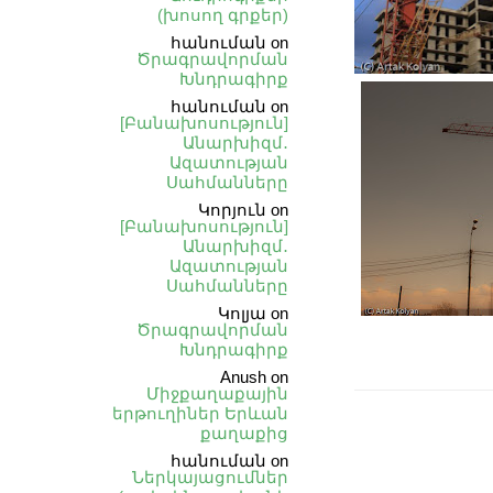
(խոսող գրքեր)
հանուման
on
Ծրագրավորման
Խնդրագիրք
հանուման
on
[Բանախոսություն]
Անարխիզմ․
Ազատության
Սահմանները
Կորյուն
on
[Բանախոսություն]
Անարխիզմ․
Ազատության
Սահմանները
Կոլյա
on
Ծրագրավորման
Խնդրագիրք
Anush
on
Միջքաղաքային
երթուղիներ Երևան
քաղաքից
հանուման
on
Ներկայացումներ