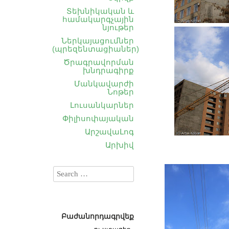
Տեխնիկական և
համակարգչային
նյութեր
Ներկայացումներ
(պրեզենտացիաներ)
Ծրագրավորման
խնդրագիրք
Մանկավարժի
Նոթեր
Լուսանկարներ
Փիլիսոփայական
ԱրշավաԼոգ
Արխիվ
Բաժանորդագրվեք