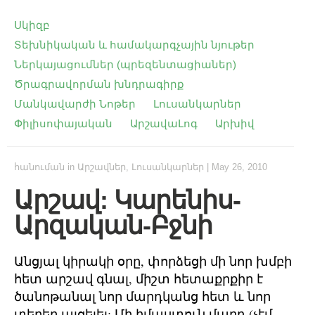
Սկիզբ
Տեխնիկական և համակարգչային նյութեր
Ներկայացումներ (պրեզենտացիաներ)
Ծրագրավորման խնդրագիրք
Մանկավարժի Նոթեր
Լուսանկարներ
Փիլիսոփայական
ԱրշավաԼոգ
Արխիվ
հանուման
in
Արշավներ
,
Լուսանկարներ
|
May 26, 2010
Արշավ: Կարենիս-
Արզական-Բջնի
Անցյալ կիրակի օրը, փորձեցի մի նոր խմբի
հետ արշավ գնալ, միշտ հետաքրքիր է
ծանոթանալ նոր մարդկանց հետ և նոր
տեղեր այցելել: Մի իմաստուն մարդ (չէմ