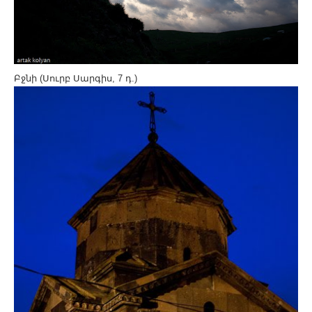
Բջնի (Սուրբ Սարգիս, 7 դ.)