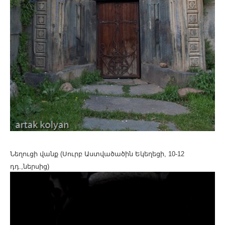
Նեղուցի վանք (Սուրբ Աստվածածին Եկեղեցի, 10-12
դդ.,ներսից)