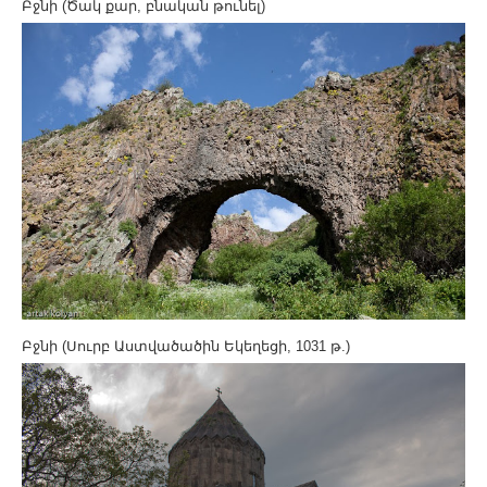
Բջնի (Ծակ քար, բնական թունել)
Բջնի (Սուրբ Աստվածածին Եկեղեցի, 1031 թ.)