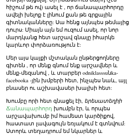
հիշում թե ով) ասել է , որ ճանապարհորդը
ավելի խելոք է լինում քան թե գրքային
գիտնականները: Սա հենց այնպես թեմայից
դուրս: Միայն այն եմ ուզում ասել, որ նոր
մարդկանց հետ արշավ գնալը իհարկե
կարևոր փորձառություն է:
Մեր այս կայքի մշտական ընթերցողները
գիտեն , որ մենք գնում ենք արշավներ և
մենք-մեզանով , և տարբեր odniklasssuնka-
facebooka -յին խմբերի հետ, ինչպես նաև, այլ
բնասեր ու աշխավասեր խալխի հետ:
Խումբը որի հետ գնացել էի,
երեսատեղիի
Ճանապարհորդ
խումբն էր, և որպես
արշավախումբ իմ համեստ կարծիքով,
հաստատ լավագույն եռյակում է գտնվում:
Ստորև տեղադրում եմ նկարներ և