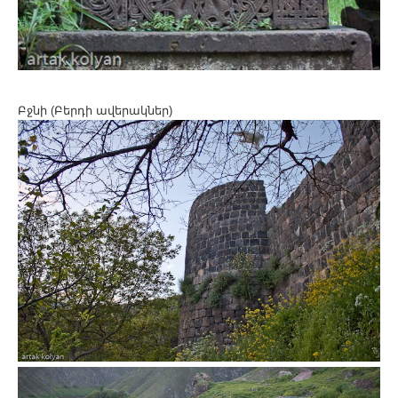
Բջնի (Բերդի ավերակներ)