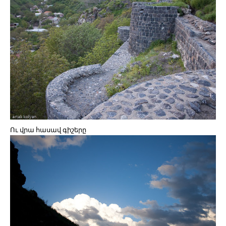
Ու վրա հասավ գիշերը