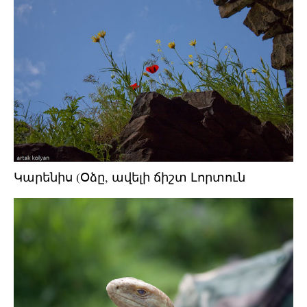
Կարենիս (Օձը, ավելի ճիշտ Լորտուն