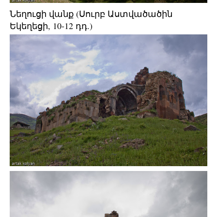
Նեղուցի վանք (Սուրբ Աստվածածին
Եկեղեցի, 10-12 դդ.)