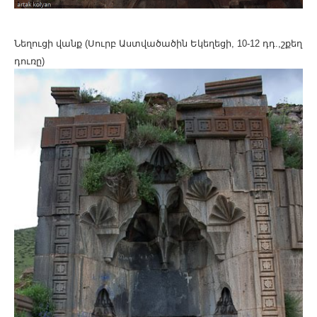
Նեղուցի վանք (Սուրբ Աստվածածին Եկեղեցի, 10-12 դդ.,շքեղ
դուռը)