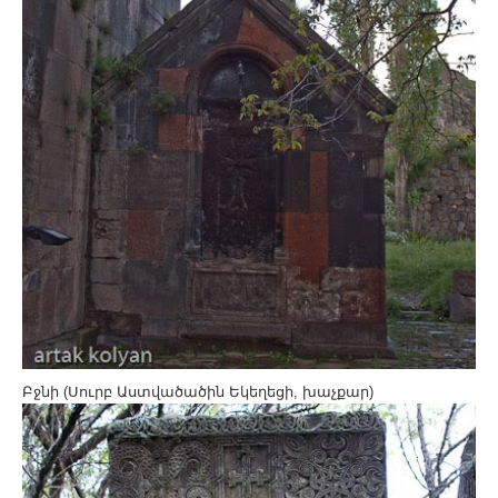
Բջնի (Սուրբ Աստվածածին Եկեղեցի, խաչքար)