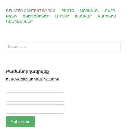
RELATED CONTENT BY TAG
PHOTO
ԱՐԶԱԿԱՆ
ԲԵՐԴ
ԲՋՆԻ
ԵԿԵՂԵՑԻՆԵՐ
ԼՈՐՏՈՒ
ԽԱՉՔԱՐ
ԿԱՐԵՆԻՍ
ԿԵՆԴԱՆԻՆԵՐ
Բաժանորդագրվեք
ու ստացեք նորություններս