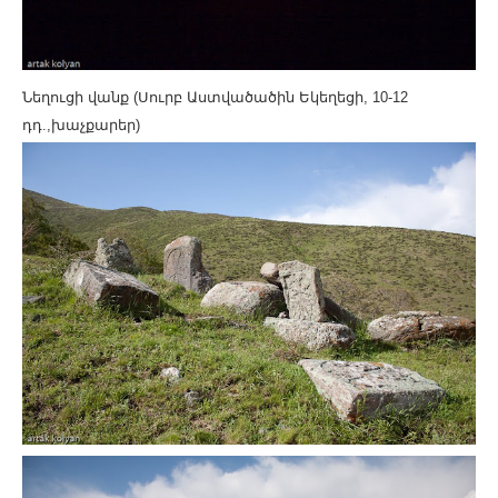
Նեղուցի վանք (Սուրբ Աստվածածին Եկեղեցի, 10-12
դդ.,խաչքարեր)