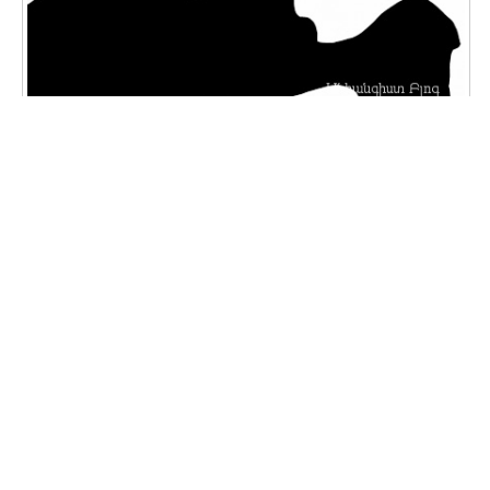
Սիլուետ
Հլա նայեք, տեսեք ով ի՞նչ ա տեսնում
հանուման