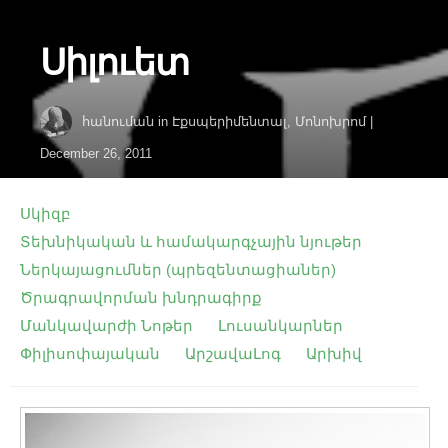
Սիլուետ
հանուման
in
Էքսպերիմենտալ
,
Մոնոխրոմ
|
December 26, 2011
Սկիզբ
Տեխնիկական և համակարգչային նյութեր
Ներկայացումներ (պրեզենտացիաներ)
Ծրագրավորման խնդրագիրք
Մանկավարժի Նոթեր
Լուսանկարներ
Փիլիսոփայական
ԱրշավաԼոգ
Արխիվ