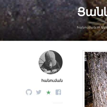
Ցան
հանուման
in
Աբ
հանուման