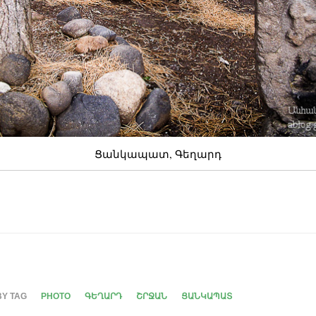
Ցանկապատ, Գեղարդ
BY TAG
PHOTO
ԳԵՂԱՐԴ
ՇՐՋԱՆ
ՑԱՆԿԱՊԱՏ