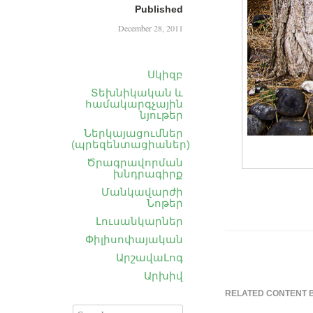
Published
December 28, 2011
Սկիզբ
Տեխնիկական և
համակարգչային
նյութեր
Ներկայացումներ
(պրեզենտացիաներ)
Ծրագրավորման
խնդրագիրք
Մանկավարժի
Նոթեր
Լուսանկարներ
Փիլիսոփայական
ԱրշավաԼոգ
Արխիվ
RELATED CONTENT 