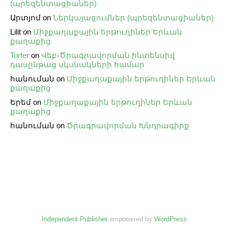
(պրեզենտացիաներ)
Արտյոմ
on
Ներկայացումներ (պրեզենտացիաներ)
Lilit
on
Միջքաղաքային երթուղիներ Երևան
քաղաքից
Torter
on
Վեբ֊Ծրագրավորման ինտենսիվ
դասընթաց սկսնակների համար
հանուման
on
Միջքաղաքային երթուղիներ Երևան
քաղաքից
Երեմ
on
Միջքաղաքային երթուղիներ Երևան
քաղաքից
հանուման
on
Ծրագրավորման Խնդրագիրք
Independent Publisher
empowered by
WordPress