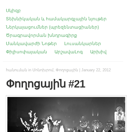
Սկիզբ
Տեխնիկական և համակարգչային նյութեր
Ներկայացումներ (պրեզենտացիաներ)
Ծրագրավորման խնդրագիրք
Մանկավարժի Նոթեր
Լուսանկարներ
Փիլիսոփայական
ԱրշավաԼոգ
Արխիվ
հանուման
in
Մոնոխրոմ
,
Փողոցային
|
January 22, 2012
Փողոցային #21