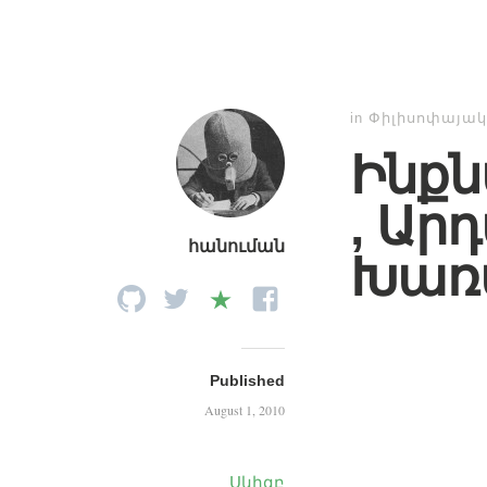
in
Փիլիսոփայա
Ինք
, Ար
հանուման
Խառ
Published
August 1, 2010
Սկիզբ