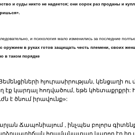
ство и суды никто не надеется; они сорок раз проданы и купл
оришься».
следовательно, и психология мало изменились за последние полты
 оружием в руках готов защищать честь племени, своих женщ
о в таком порядке
Յեմենցիների հյուրասիրության, կենցաղի ու
ղ էք կարդալ հոդվածում, եթե կհետաքրքրի: 
ւժն է ծնում իրավունք»:
րյան Ճապոնիայում , ինչպես բոլորս գիտենք,
 բարձրաստիճան հրամանատար կարող էր իր 