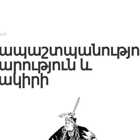
կան
նապաշտպանությո
դարություն և
ակիրի