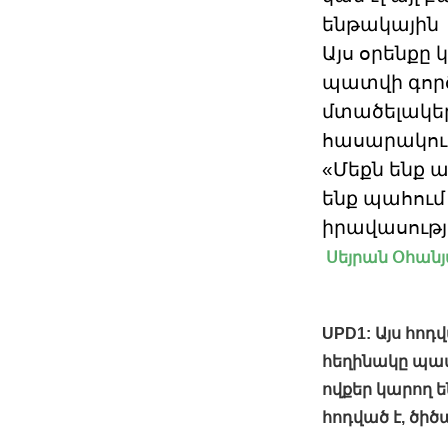
ենթակային 
Այս օրենքը
պատվի գործ
մտածելակե
հասարակութ
«Մեքն ենք ա
ենք պահում
իրավասությո
Սեյրան Օհանյ
UPD1: Այս հոդ
հեղինակը պատ
ովքեր կարող ե
հոդված է, ծիծա