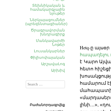
Տեխնիկական և
համակարգչային
նյութեր
Ներկայացումներ
(պրեզենտացիաներ)
Ծրագրավորման
խնդրագիրք
Մանկավարժի
Նոթեր
Hetq-ը այս
Լուսանկարներ
հապաղելու
Փիլիսոփայական
է
Կարո Այվ
ԱրշավաԼոգ
հետո հիշեց
Արխիվ
խոսակցությո
համարում է
մահապատիժի
«մարդասեր» 
լինի…», «դո
Բաժանորդագրվեք