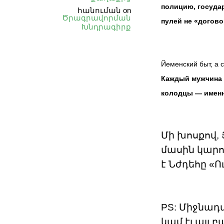
полицию, государ
հանուման
on
Ծրագրավորման
пулей не «догов
Խնդրագիրք
Йеменский быт, а 
Каждый мужчина с
колодцы — именн
Մի խոսքով, 
մասին կարո
է Նժդեհը «Ո
PS: Միջնադա
կամ էլ այլ