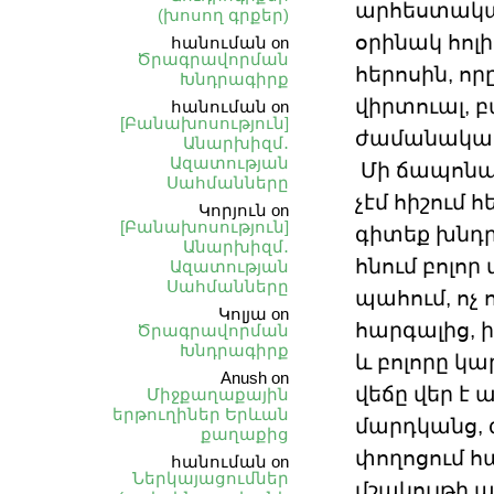
արհեստական 
(խոսող գրքեր)
օրինակ հոլի
հանուման
on
Ծրագրավորման
հերոսին, որ
Խնդրագիրք
վիրտուալ, 
հանուման
on
[Բանախոսություն]
ժամանակավ
Անարխիզմ․
Ազատության
Մի ճապոնակ
Սահմանները
չէմ հիշում 
Կորյուն
on
[Բանախոսություն]
գիտեք խնդրո
Անարխիզմ․
հնում բոլոր 
Ազատության
Սահմանները
պահում, ոչ 
Կոլյա
on
հարգալից, ի
Ծրագրավորման
Խնդրագիրք
և բոլորը կ
Anush
on
վեճը վեր է 
Միջքաղաքային
երթուղիներ Երևան
մարդկանց, զ
քաղաքից
փողոցում հ
հանուման
on
Ներկայացումներ
մշակույթի պ