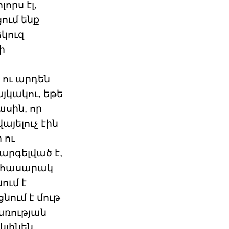
որս էլ,
ում ենք
եկուզ
ի
 ու արդեն
յկակու, եթե
ասին, որ
այելուչ էին
 ու
 արգելված է,
մի հասարակ
ում է
նում է մութ
առության
կլինեն