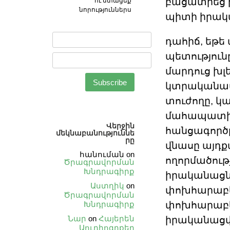
բացատրեց ի
ու ստացեք
նորություններս
պիտի իրակա
դահիճ, եթե
պետություն
մարդուց խլե
կտրականապե
տուժողը, կ
մահապատիժը
Վերջին
հանցագործ
մեկնաբանություննե
րը
վնասը այդքա
հանուման
on
ողորմածությ
Ծրագրավորման
Խնդրագիրք
իրականացնե
Աստղիկ
on
փոխհարաբե
Ծրագրավորման
Խնդրագիրք
փոխհարաբեր
Նար
on
Հայերեն
իրականացվի
Աուդիոգրքեր