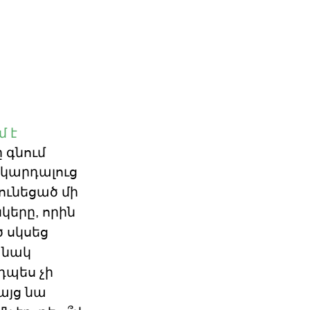
մ է
 գնում
 կարդալուց
ունեցած մի
կերը, որին
 սկսեց
անակ
դպես չի
բայց նա