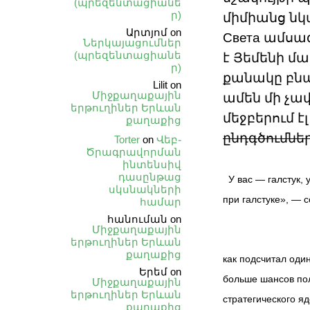
(պրեզենտացիանե
ր)
միմիանց նկ
Արտյոմ
on
Света ամսագ
Ներկայացումներ
(պրեզենտացիանե
է Յեմենի մա
ր)
քանակը բնա
Lilit
on
Միջքաղաքային
ամեն մի չա
երթուղիներ Երևան
մեջբերում է
քաղաքից
ընդգծումնե
Torter
on
Վեբ֊
Ծրագրավորման
ինտենսիվ
դասընթաց
У вас — галстук, 
սկսնակների
при галстуке», — 
համար
հանուման
on
Միջքաղաքային
երթուղիներ Երևան
քաղաքից
как подсчитал один
Երեմ
on
больше шансов пол
Միջքաղաքային
երթուղիներ Երևան
стратегического я
քաղաքից