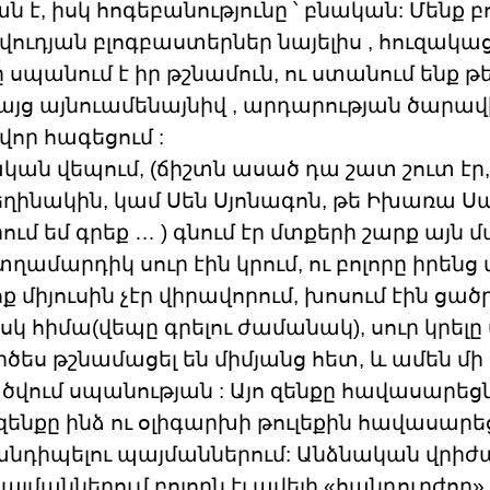
է, իսկ հոգեբանությունը ՝ բնական: Մենք բոլ
վուդյան բլոգբաստերներ նայելիս , հուզակաց
ը սպանում է իր թշնամուն, ու ստանում ենք թ
բայց այնուամենայնիվ , արդարության ծարավ
որ հագեցում :
ան վեպում, (ճիշտն ասած դա շատ շուտ էր,
հեղինակին, կամ Սեն Սյոնագոն, թե Իխառա Սա
ւմ եմ գրեք … ) գնում էր մտքերի շարք այն մ
տղամարդիկ սուր էին կրում, ու բոլորը իրենց վ
ոք միյուսին չէր վիրավորում, խոսում էին ցածր
սկ հիմա(վեպը գրելու ժամանակ), սուր կրելը
արծես թշնամացել են միմյանց հետ, և ամեն 
ածվում սպանության : Այո զենքը հավասարեցն
ենքը ինձ ու օլիգարխի թուլեքին հավասարեց
անդիպելու պայմաններում: Անձնական վրիժ
այմաններում բոլորն էլ ավելի «հանդուրժող» 