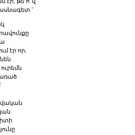
 էր, թե ո՞վ
ասնագետ ՝
սկ
րավունքը
Նա
մ էր որ,
նեն
 ուրեմն
ճառած
մ
րավական
կան
պիտի
յունը