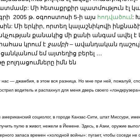
ատմամբ: Մի հետաքրքիր պատմություն էլ կա 
րի 2005 թ. օգոոստոսի 5-ի այս
հոդվածում
: 
սին: Մի երկիր, որտեղ կալաշնիկովի ինքնաձ
կչության քանակից մի քանի անգամ ավել է 
փահաս կրում է
ջամբի –
ավանդական դաշույն
լ ցանկանում եմ այտեղից բերել …
րը
բոլդացումները իմն են
у нас — джамбия, в этом вся разница. Но мне при ней, пожалуй, сп
сострил водитель и распахнул для меня дверь своего «лэндкрузера»
 американский социолог, в городе Канзас-Сити, штат Миссури, имее
учить пулю в живот, нежели в Йемене. Здесь, в Азии, оружие выпо
дерного запаса времен «холодной войны»: пугает, чтобы соседи не 