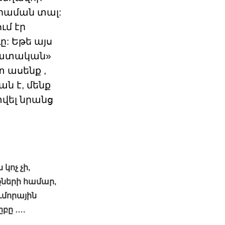
րաման տալ
:
ւմ էր
: Եթե այս
րատական»
 ասենք ,
ն է, մենք
վել նրանց
կոչ չի,
ների համար,
ւմորային
ըբը ….