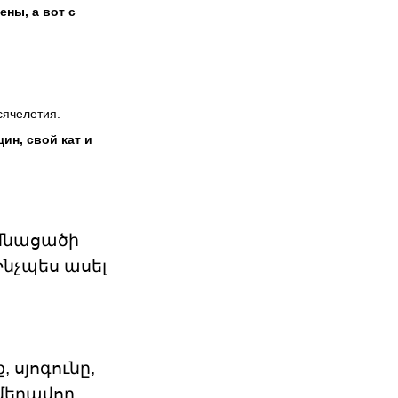
ены, а вот с
сячелетия.
ин, свой кат и
 մնացածի
Ինչպես ասել
 սյոգունը,
մեղավոր