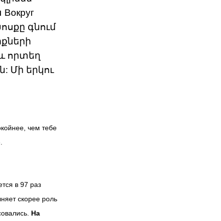
Вокруг
Խոսքը գնում
իքների
և որտեղ
: Մի երկու
окойнее, чем тебе
.
тся в 97 раз
лняет скорее роль
совались.
На