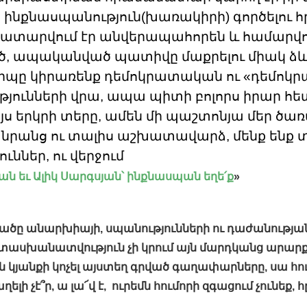
ինքնասպանություն(խառակիրի) գործելու
հ
 կատարվում էր անվերապահորեն և համարվո
, ապականված պատիվը մաքրելու միակ ձևը
րպը կիրառենք դեմոկրատական ու «դեմոկ
յունների վրա, ապա պիտի բոլորս իրար հետ
յս երկրի տերը, ամեն մի պաշտոնյա մեր ծառա
 նրանց ու տալիս աշխատավարձ, մենք ենք տ
ւններ, ու վերջում
ան եւ Ալիկ Սարգսյան՝ ինքնասպան եղե՛ք
»
վածը անարխիայի, սպանությունների ու դաժանության 
ասխանատվություն չի կրում այն մարդկանց արարք
ն կյանքի կոչել այստեղ գրված գաղափարները, սա հո
ղելի չէ՞ր, ա լա՜վ է, ուրեմն հումորի զգացում չունեք, հ