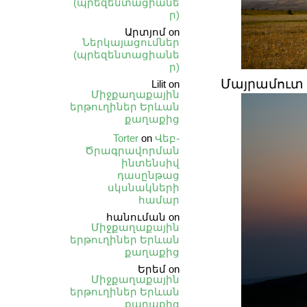
(պրեզենտացիանե
ր)
Արտյոմ
on
Ներկայացումներ
(պրեզենտացիանե
ր)
Մայրամուտ
Lilit
on
Միջքաղաքային
երթուղիներ Երևան
քաղաքից
Torter
on
Վեբ֊
Ծրագրավորման
ինտենսիվ
դասընթաց
սկսնակների
համար
հանուման
on
Միջքաղաքային
երթուղիներ Երևան
քաղաքից
Երեմ
on
Միջքաղաքային
երթուղիներ Երևան
քաղաքից