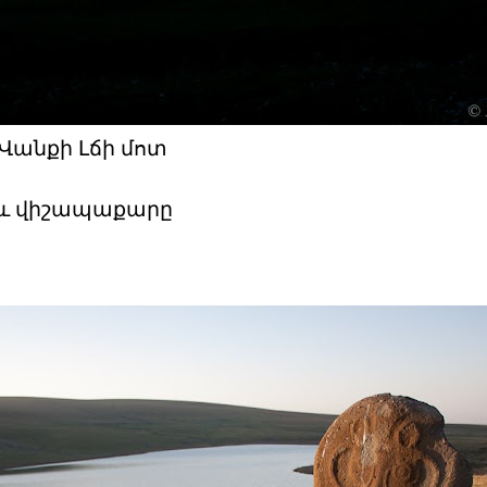
 Վանքի Լճի մոտ
 և վիշապաքարը