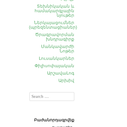
Տեխնիկական և
համակարգչային
նյութեր
Ներկայացումներ
(պրեզենտացիաներ)
Ծրագրավորման
խնդրագիրք
Մանկավարժի
Նոթեր
Լուսանկարներ
Փիլիսոփայական
ԱրշավաԼոգ
Արխիվ
Բաժանորդագրվեք