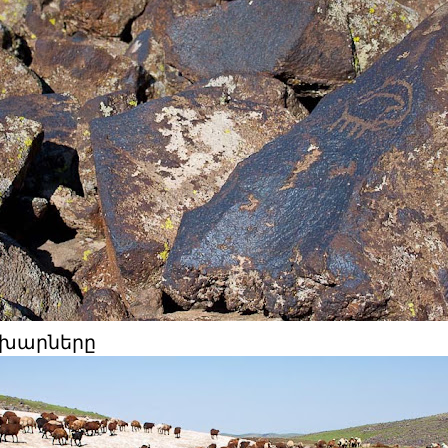
չխարները