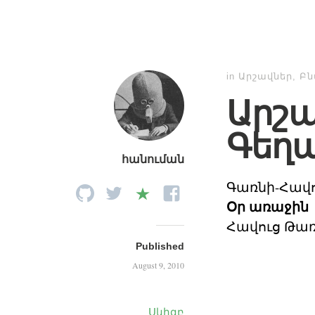
in
Արշավներ
,
Բ
Արշա
Գեղա
հանուման
Գառնի-Հավո
Օր առաջին
Հավուց Թա
Published
August 9, 2010
Սկիզբ