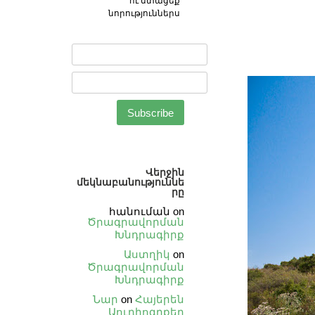
ու ստացեք
նորություններս
Վերջին
մեկնաբանություննե
րը
հանուման
on
Ծրագրավորման
Խնդրագիրք
Աստղիկ
on
Ծրագրավորման
Խնդրագիրք
Նար
on
Հայերեն
Աուդիոգրքեր