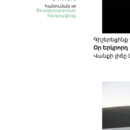
հանուման
on
Ծրագրավորման
Խնդրագիրք
Գիշերեցինք
Օր Երկրորդ
Վանքի լիճը