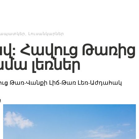
նապատկեր
,
Լուսանկարներ
վ: Հավուց Թառից
մա լեռներ
ւց Թառ-Վանքի Լիճ-Թառ Լեռ-Աժդահակ
ռ