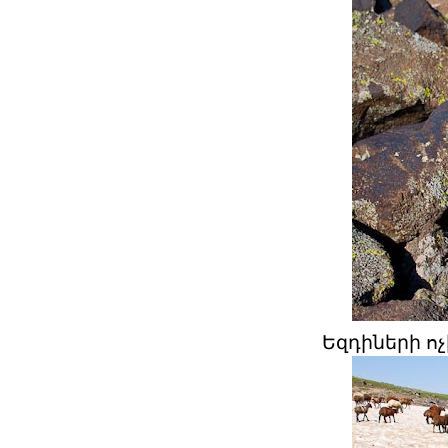
Եզդիների ո