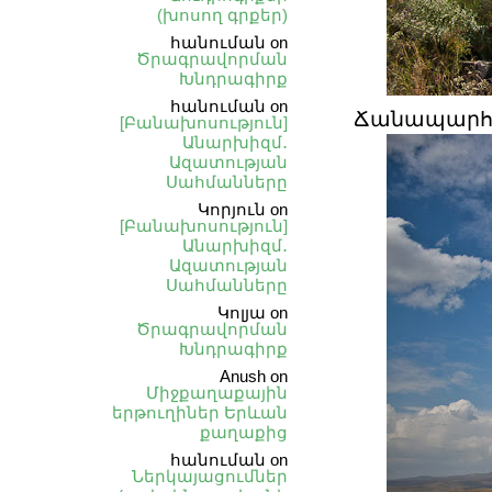
(խոսող գրքեր)
հանուման
on
Ծրագրավորման
Խնդրագիրք
հանուման
on
Ճանապարհ
[Բանախոսություն]
Անարխիզմ․
Ազատության
Սահմանները
Կորյուն
on
[Բանախոսություն]
Անարխիզմ․
Ազատության
Սահմանները
Կոլյա
on
Ծրագրավորման
Խնդրագիրք
Anush
on
Միջքաղաքային
երթուղիներ Երևան
քաղաքից
հանուման
on
Ներկայացումներ