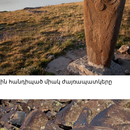
ն հանդիպած միակ ժայռապատկերը