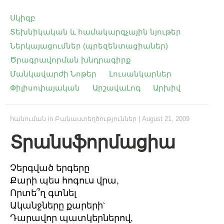
Սկիզբ
Տեխնիկական և համակարգչային նյութեր
Ներկայացումներ (պրեզենտացիաներ)
Ծրագրավորման խնդրագիրք
Մանկավարժի Նոթեր
Լուսանկարներ
Փիլիսոփայական
ԱրշավաԼոգ
Արխիվ
հանուման
in
Բանաստեղծություններ
|
August 21, 2009
Տրանսֆորմացիա
Չերգված երգերը
Քարի պես հոգուս վրա,
Որտե՞ղ գտնել
Ականջները քարերի`
Դարավոր պատկերներով,