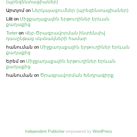
(պրեզենտացիաներ)
Արտյոմ
on
Ներկայացումներ (պրեզենտացիաներ)
Lilit
on
Միջքաղաքային երթուղիներ Երևան
քաղաքից
Torter
on
Վեբ֊Ծրագրավորման ինտենսիվ
դասընթաց սկսնակների համար
հանուման
on
Միջքաղաքային երթուղիներ Երևան
քաղաքից
Երեմ
on
Միջքաղաքային երթուղիներ Երևան
քաղաքից
հանուման
on
Ծրագրավորման Խնդրագիրք
Independent Publisher
empowered by
WordPress