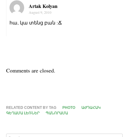
Artak Kolyan
August 9, 2010
հա, կա տենց բան :Ճ
Comments are closed.
RELATED CONTENT BY TAG
PHOTO
ԱԺԴԱՀԱԿ
ԳԵՂԱՄԱ ԼԵՌՆԵՐ
ՊԱՆՈՐԱՄԱ