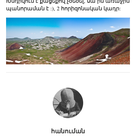
Խնդրվում է քացեքով չծեծել, սա իմ առաջին
պանորաման է :), 2 հորիզոնական կադր:
հանուման