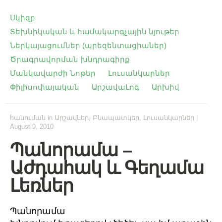
Սկիզբ
Տեխնիկական և համակարգչային նյութեր
Ներկայացումներ (պրեզենտացիաներ)
Ծրագրավորման խնդրագիրք
Մանկավարժի Նոթեր
Լուսանկարներ
Փիլիսոփայական
ԱրշավաԼոգ
Արխիվ
հանուման
in
Արշավներ
,
Բնապատկեր
,
Լուսանկարներ
|
August 9, 2010
Պանորամա –
Աժդահակ և Գեղամա
Լեռներ
Պանորամա