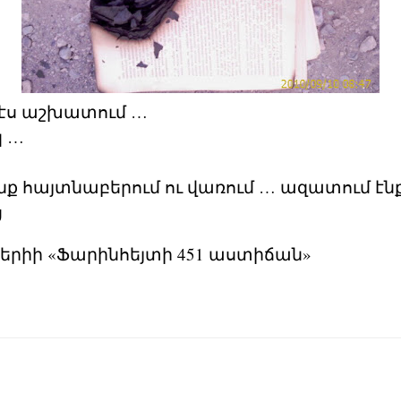
չ էս աշխատում …
կ …
 էնք հայտնաբերում ու վառում … ազատում է
ց
դբերիի «Ֆարինհեյտի 451 աստիճան»