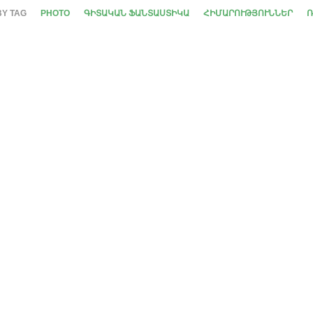
BY TAG
PHOTO
ԳԻՏԱԿԱՆ ՖԱՆՏԱՍՏԻԿԱ
ՀԻՄԱՐՈՒԹՅՈՒՆՆԵՐ
Ռ