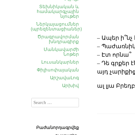
Տեխնիկական և
համակարգչային
նյութեր
Ներկայացումներ
(պրեզենտացիաներ)
– Ապեր ի՞ն
Ծրագրավորման
խնդրագիրք
– Պաժառնի
Մանկավարժի
– Էտ որնա՞
Նոթեր
– Դե գրքեր
Լուսանկարներ
Փիլիսոփայական
այդ չարիքի
ԱրշավաԼոգ
ալ լյա Բրե
Արխիվ
Բաժանորդագրվեք