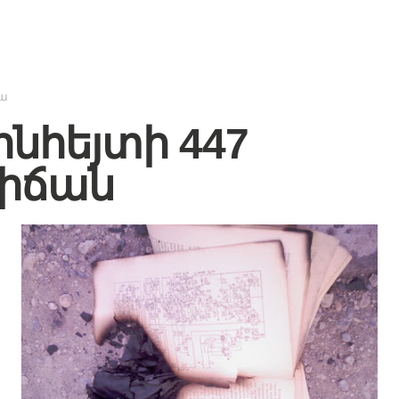
իա
նհեյտի 447
իճան