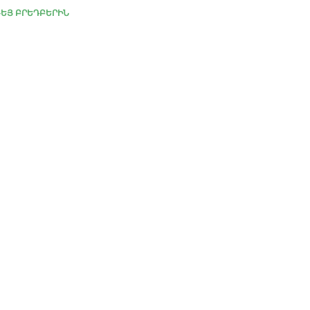
ԵՅ ԲՐԵԴԲԵՐԻՆ