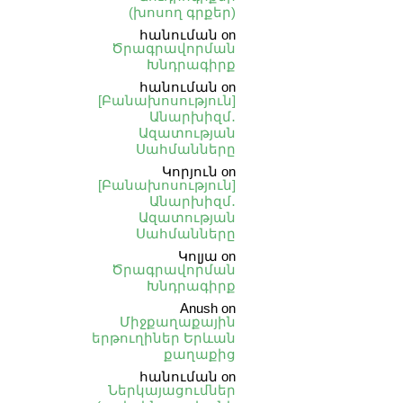
(խոսող գրքեր)
հանուման
on
Ծրագրավորման
Խնդրագիրք
հանուման
on
[Բանախոսություն]
Անարխիզմ․
Ազատության
Սահմանները
Կորյուն
on
[Բանախոսություն]
Անարխիզմ․
Ազատության
Սահմանները
Կոլյա
on
Ծրագրավորման
Խնդրագիրք
Anush
on
Միջքաղաքային
երթուղիներ Երևան
քաղաքից
հանուման
on
Ներկայացումներ