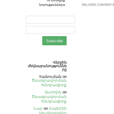
ու ստացեք
նորություններս
RELATED CONTENT 
Վերջին
մեկնաբանություննե
րը
հանուման
on
Ծրագրավորման
Խնդրագիրք
Աստղիկ
on
Ծրագրավորման
Խնդրագիրք
Նար
on
Հայերեն
Աուդիոգրքեր