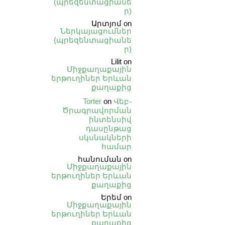
(պրեզենտացիանե
ր)
Արտյոմ
on
Ներկայացումներ
(պրեզենտացիանե
ր)
Lilit
on
Միջքաղաքային
երթուղիներ Երևան
քաղաքից
Torter
on
Վեբ֊
Ծրագրավորման
ինտենսիվ
դասընթաց
սկսնակների
համար
հանուման
on
Միջքաղաքային
երթուղիներ Երևան
քաղաքից
Երեմ
on
Միջքաղաքային
երթուղիներ Երևան
քաղաքից