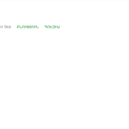
BY TAG
ԲՆՈՒԹՅՈՒՆ
ՊՈԷԶԻԱ