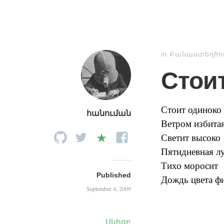
in
Բանաստեղծու
Стои
Стоит одиноко
հանուման
Ветром избитая
Светит высоко
Пятидневная лу
Тихо моросит
Published
Дождь цвета фи
September 4, 2009
Սկիզբ