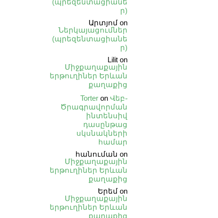
(պրեզենտացիանե
ր)
Արտյոմ
on
Ներկայացումներ
(պրեզենտացիանե
ր)
Lilit
on
Միջքաղաքային
երթուղիներ Երևան
քաղաքից
Torter
on
Վեբ֊
Ծրագրավորման
ինտենսիվ
դասընթաց
սկսնակների
համար
հանուման
on
Միջքաղաքային
երթուղիներ Երևան
քաղաքից
Երեմ
on
Միջքաղաքային
երթուղիներ Երևան
քաղաքից