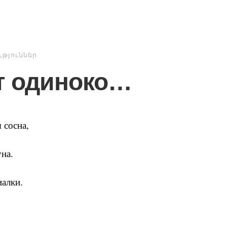
թյուններ
т одиноко…
 сосна,
на.
алки.