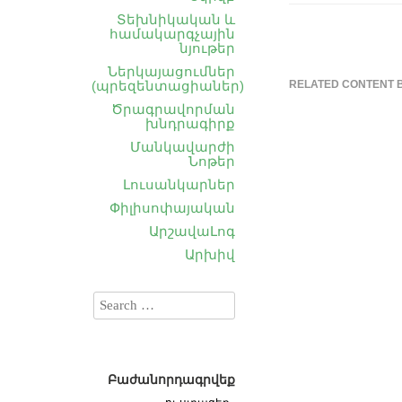
Տեխնիկական և
համակարգչային
նյութեր
Ներկայացումներ
(պրեզենտացիաներ)
RELATED CONTENT 
Ծրագրավորման
խնդրագիրք
Մանկավարժի
Նոթեր
Լուսանկարներ
Փիլիսոփայական
ԱրշավաԼոգ
Արխիվ
Բաժանորդագրվեք