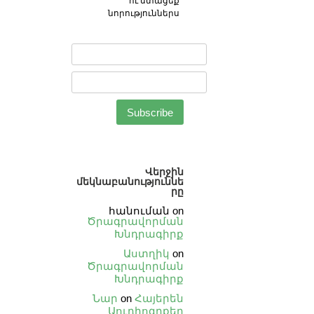
ու ստացեք
նորություններս
Վերջին
մեկնաբանություննե
րը
հանուման
on
Ծրագրավորման
Խնդրագիրք
Աստղիկ
on
Ծրագրավորման
Խնդրագիրք
Նար
on
Հայերեն
Աուդիոգրքեր