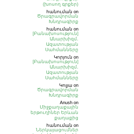
(խոսող գրքեր)
հանուման
on
Ծրագրավորման
Խնդրագիրք
հանուման
on
[Բանախոսություն]
Անարխիզմ․
Ազատության
Սահմանները
Կորյուն
on
[Բանախոսություն]
Անարխիզմ․
Ազատության
Սահմանները
Կոլյա
on
Ծրագրավորման
Խնդրագիրք
Anush
on
Միջքաղաքային
երթուղիներ Երևան
քաղաքից
հանուման
on
Ներկայացումներ