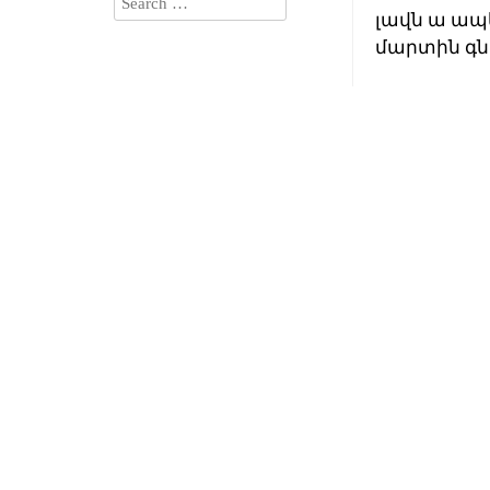
լավն ա ապե
մարտին գն
Բաժանորդագրվեք
ու ստացեք
նորություններս
Էդգա
January 
մոռթ ա !!!
Վերջին
մեկնաբանություննե
րը
Artak
հանուման
on
January 
Ծրագրավորման
Խնդրագիրք