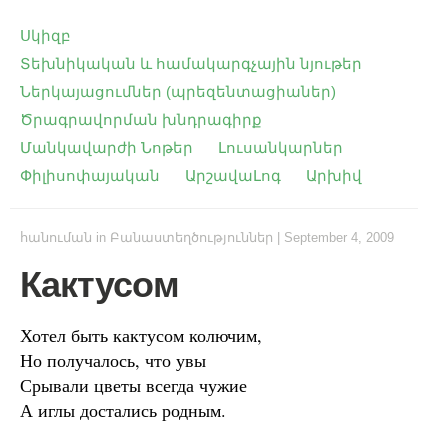
Սկիզբ
Տեխնիկական և համակարգչային նյութեր
Ներկայացումներ (պրեզենտացիաներ)
Ծրագրավորման խնդրագիրք
Մանկավարժի Նոթեր
Լուսանկարներ
Փիլիսոփայական
ԱրշավաԼոգ
Արխիվ
հանուման
in
Բանաստեղծություններ
|
September 4, 2009
Кактусом
Хотел быть кактусом колючим,
Но получалось, что увы
Срывали цветы всегда чужие
А иглы достались родным.