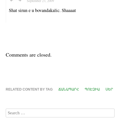
September 23, 2009
Shat sirun e u bovandakalic. Shaaaat
Comments are closed.
RELATED CONTENT BY TAG
ՃԱՆԱՊԱՐՀ
ՊՈԷԶԻԱ
ՍԵՐ