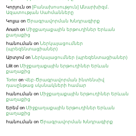
Կորյուն
on
[Բանախոսություն] Անարխիզմ․
Ազատության Սահմանները
Կոլյա
on
Ծրագրավորման Խնդրագիրք
Anush
on
Միջքաղաքային երթուղիներ Երևան
քաղաքից
հանուման
on
Ներկայացումներ
(պրեզենտացիաներ)
Արտյոմ
on
Ներկայացումներ (պրեզենտացիաներ)
Lilit
on
Միջքաղաքային երթուղիներ Երևան
քաղաքից
Torter
on
Վեբ֊Ծրագրավորման ինտենսիվ
դասընթաց սկսնակների համար
հանուման
on
Միջքաղաքային երթուղիներ Երևան
քաղաքից
Երեմ
on
Միջքաղաքային երթուղիներ Երևան
քաղաքից
հանուման
on
Ծրագրավորման Խնդրագիրք