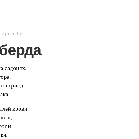
թյուններ
берда
а ладонях,
ора.
ш период
ака.
плей крови
поля,
ерои
ка.