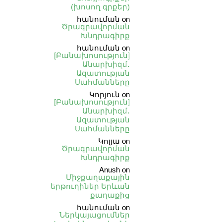
(խոսող գրքեր)
հանուման
on
Ծրագրավորման
Խնդրագիրք
հանուման
on
[Բանախոսություն]
Անարխիզմ․
Ազատության
Սահմանները
Կորյուն
on
[Բանախոսություն]
Անարխիզմ․
Ազատության
Սահմանները
Կոլյա
on
Ծրագրավորման
Խնդրագիրք
Anush
on
Միջքաղաքային
երթուղիներ Երևան
քաղաքից
հանուման
on
Ներկայացումներ