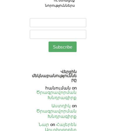
ու ստացեք
նորություններս
Վերջին
մեկնաբանություննե
րը
հանուման
on
Ծրագրավորման
Խնդրագիրք
Աստղիկ
on
Ծրագրավորման
Խնդրագիրք
Նար
on
Հայերեն
Աուդիոգրքեր