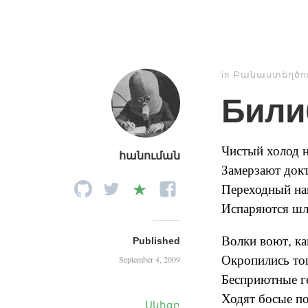
in
Բանաստեղծու
Били
Чистый холод н
հանուման
Замерзают докт
Переходный на
Испаряются шл
Волки воют, ка
Published
Окропились то
September 4, 2009
Бесприютные г
Ходят босые по
Սկիզբ