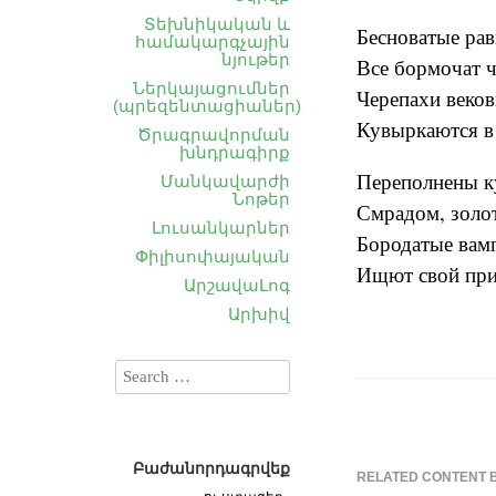
Տեխնիկական և
Бесноватые ра
համակարգչային
նյութեր
Все бормочат ч
Ներկայացումներ
Черепахи веко
(պրեզենտացիաներ)
Кувыркаются в 
Ծրագրավորման
խնդրագիրք
Переполнены 
Մանկավարժի
Նոթեր
Смрадом, золот
Լուսանկարներ
Бородатые вам
Փիլիսոփայական
Ищют свой при
ԱրշավաԼոգ
Արխիվ
Բաժանորդագրվեք
RELATED CONTENT 