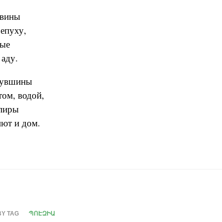
ввины
епуху,
вые
аду.
кувшины
ом, водой,
пиры
ют и дом.
BY TAG
ՊՈԷԶԻԱ