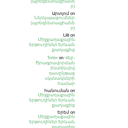
(պրեզենտացիանե
ր)
Արտյոմ
on
Ներկայացումներ
(պրեզենտացիանե
ր)
Lilit
on
Միջքաղաքային
երթուղիներ Երևան
քաղաքից
Torter
on
Վեբ֊
Ծրագրավորման
ինտենսիվ
դասընթաց
սկսնակների
համար
հանուման
on
Միջքաղաքային
երթուղիներ Երևան
քաղաքից
Երեմ
on
Միջքաղաքային
երթուղիներ Երևան
քաղաքից