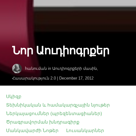
Նոր Աուդիոգրքեր
հանուման
in
Աուդիոգրքերի մասին
,
Հասարակություն 2.0
|
December 17, 2012
Սկիզբ
Տեխնիկական և համակարգչային նյութեր
Ներկայացումներ (պրեզենտացիաներ)
Ծրագրավորման խնդրագիրք
Մանկավարժի Նոթեր
Լուսանկարներ