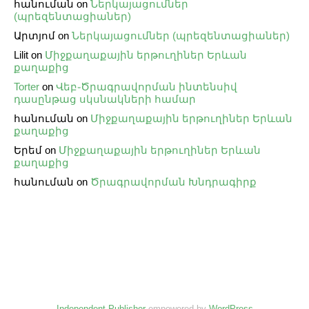
հանուման
on
Ներկայացումներ
(պրեզենտացիաներ)
Արտյոմ
on
Ներկայացումներ (պրեզենտացիաներ)
Lilit
on
Միջքաղաքային երթուղիներ Երևան
քաղաքից
Torter
on
Վեբ֊Ծրագրավորման ինտենսիվ
դասընթաց սկսնակների համար
հանուման
on
Միջքաղաքային երթուղիներ Երևան
քաղաքից
Երեմ
on
Միջքաղաքային երթուղիներ Երևան
քաղաքից
հանուման
on
Ծրագրավորման Խնդրագիրք
Independent Publisher
empowered by
WordPress