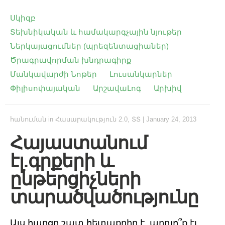
Սկիզբ
Տեխնիկական և համակարգչային նյութեր
Ներկայացումներ (պրեզենտացիաներ)
Ծրագրավորման խնդրագիրք
Մանկավարժի Նոթեր
Լուսանկարներ
Փիլիսոփայական
ԱրշավաԼոգ
Արխիվ
հանուման
in
Հասարակություն 2.0
,
ՏՏ
|
January 24, 2013
Հայաստանում
էլ.գրքերի և
ընթերցիչների
տարածվածությունը
Այս հարցը շատ հետաքրիր է, արդյո՞ք էլ