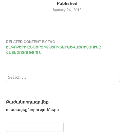
Published
January 24, 2013
RELATED CONTENT BY TAG
ԷԼ.ԳՐՔԵՐԻ ԸՆԹԵՐՑԻՉՆԵՐԻ ՏԱՐԱԾՎԱԾՈՒԹՅՈՒՆԸ
ՀԵՏԱԶՈՏՈՒԹՅՈՒՆ
Բաժանորդագրվեք
ու ստացեք նորություններս