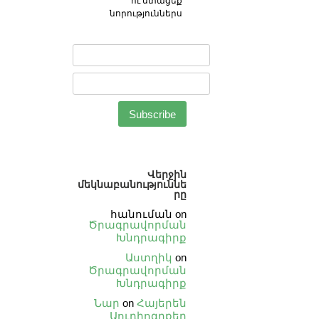
ու ստացեք
նորություններս
Վերջին
մեկնաբանություննե
րը
հանուման
on
Ծրագրավորման
Խնդրագիրք
Աստղիկ
on
Ծրագրավորման
Խնդրագիրք
Նար
on
Հայերեն
Աուդիոգրքեր