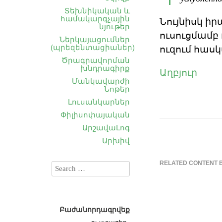
Տեխնիկական և
համակարգչային
Նույնիսկ իր
նյութեր
ուսուցմամբ 
Ներկայացումներ
ուզում հա
(պրեզենտացիաներ)
Ծրագրավորման
խնդրագիրք
Աղբյուր
Մանկավարժի
Նոթեր
Լուսանկարներ
Փիլիսոփայական
ԱրշավաԼոգ
Արխիվ
RELATED CONTENT 
Բաժանորդագրվեք