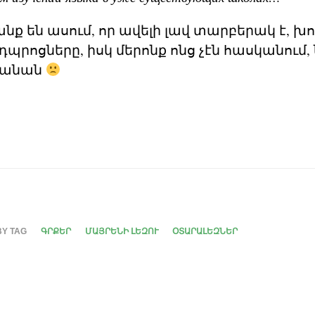
անք են ասում, որ ավելի լավ տարբերակ է, 
դպրոցները, իսկ մերոնք ոնց չէն հասկանում, ն
սկանան
BY TAG
ԳՐՔԵՐ
ՄԱՅՐԵՆԻ ԼԵԶՈՒ
ՕՏԱՐԱԼԵԶՆԵՐ