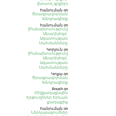
(խոսող գրքեր)
հանուման
on
Ծրագրավորման
Խնդրագիրք
հանուման
on
[Բանախոսություն]
Անարխիզմ․
Ազատության
Սահմանները
Կորյուն
on
[Բանախոսություն]
Անարխիզմ․
Ազատության
Սահմանները
Կոլյա
on
Ծրագրավորման
Խնդրագիրք
Anush
on
Միջքաղաքային
երթուղիներ Երևան
քաղաքից
հանուման
on
Ներկայացումներ