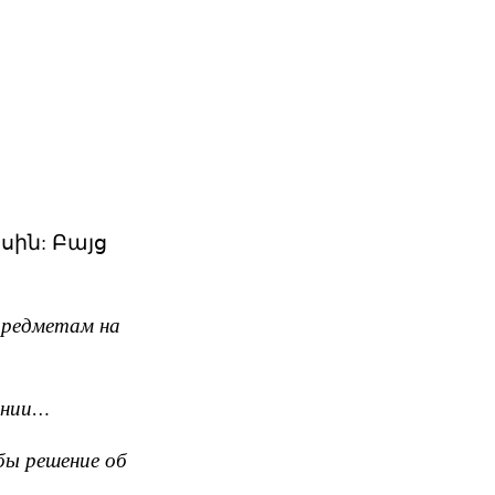
ին: Բայց
предметам на
мении…
бы решение об