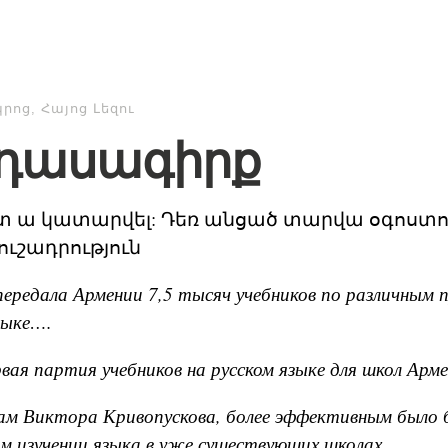
պրոց
,
Հայոց Լեզու
 դասագիրք
տ ա կատարվել: Դեռ անցած տարվա օգոստոս
ուշադրություն
ередала Армении 7,5 тысяч учебников по различным 
зыке….
ая партия учебников на русском языке для школ Ар
ам Виктора Кривопускова, более эффективным было 
ом изучении языка в уже существующих школах…