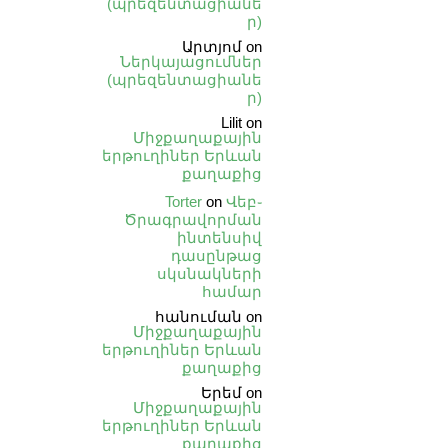
(պրեզենտացիանե
ր)
Արտյոմ
on
Ներկայացումներ
(պրեզենտացիանե
ր)
Lilit
on
Միջքաղաքային
երթուղիներ Երևան
քաղաքից
Torter
on
Վեբ֊
Ծրագրավորման
ինտենսիվ
դասընթաց
սկսնակների
համար
հանուման
on
Միջքաղաքային
երթուղիներ Երևան
քաղաքից
Երեմ
on
Միջքաղաքային
երթուղիներ Երևան
քաղաքից