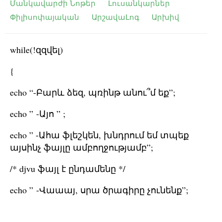
Մանկավարժի Նոթեր
Լուսանկարներ
Փիլիսոփայական
ԱրշավաԼոգ
Արխիվ
while(!զզվել)
{
echo “-Բարև ձեզ, պռինթ անու՞մ եք”;
echo ” -Այո ” ;
echo ” -Ահա ֆլեշկեն, խնդրում եմ տպեք
այսինչ ֆայլը ամբողջությամբ”;
/* djvu ֆայլ է ընդամենը */
echo ” -Վաաայ, սրա ծրագիրը չունենք”;