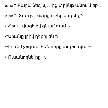
echo “-Բարև ձեզ, djvu-ից փրինթ անու՞մ եք”;
echo “- Տար pdf սարքի, բեր տպենք”;
/*Հեսա վազելով գնամ գամ */
/*Սրանք լրիվ դեբիլ են */
/*Էս չեմ ջոգում, հե՞չ գիրք տպող չկա */
/*Ուսանողնե՞րը */
}
echo “Ձեր հերն էլ անիծած, շուտ պիտի pdf-ի
տեղը իմանաիք”;
do թքել, քրֆել
go to տուն