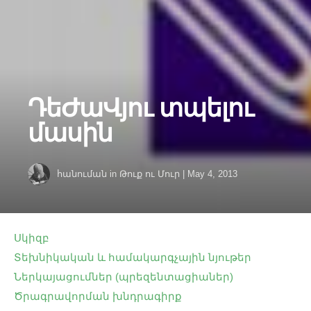
ԴեԺաՎյու տպելու
մասին
հանուման
in
Թուք ու Մուր
|
May 4, 2013
Սկիզբ
Տեխնիկական և համակարգչային նյութեր
Ներկայացումներ (պրեզենտացիաներ)
Ծրագրավորման խնդրագիրք