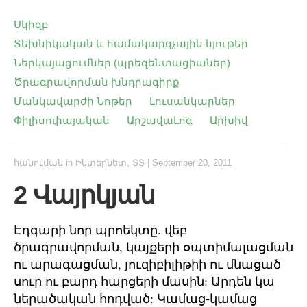
Սկիզբ
Տեխնիկական և համակարգչային նյութեր
Ներկայացումներ (պրեզենտացիաներ)
Ծրագրավորման խնդրագիրք
Մանկավարժի Նոթեր
Լուսանկարներ
Փիլիսոփայական
ԱրշավաԼոգ
Արխիվ
հանուման
in
Ինտերնետ
,
ՏՏ
|
September 20, 2011
2 Վայրկյան
Էդգարի նոր պրոեկտը. վեբ
ծրագրավորման, կայքերի օպտիմալացման
ու արագացման, յուզիբիլիթիի ու մնացած
սուր ու բարդ հարցերի մասին: Արդեն կա
ներածական հոդված: Կամաց-կամաց