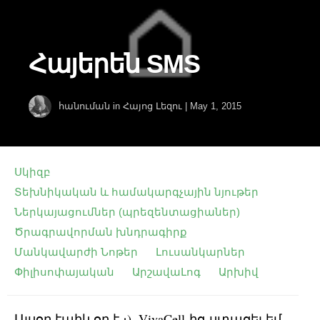
Հայերեն SMS
հանուման
in
Հայոց Լեզու
|
May 1, 2015
Սկիզբ
Տեխնիկական և համակարգչային նյութեր
Ներկայացումներ (պրեզենտացիաներ)
Ծրագրավորման խնդրագիրք
Մանկավարժի Նոթեր
Լուսանկարներ
Փիլիսոփայական
ԱրշավաԼոգ
Արխիվ
Այսօր էպիկ օր է ։), VivaCell-ից ստացել եմ