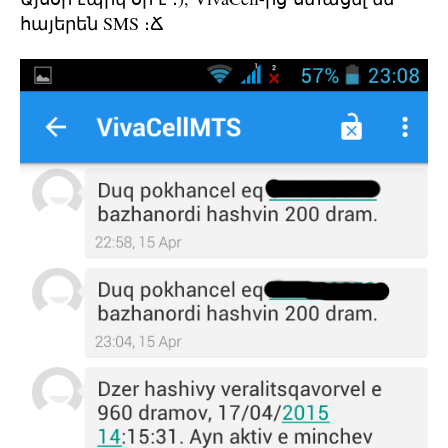
հայերեն SMS ։Ճ