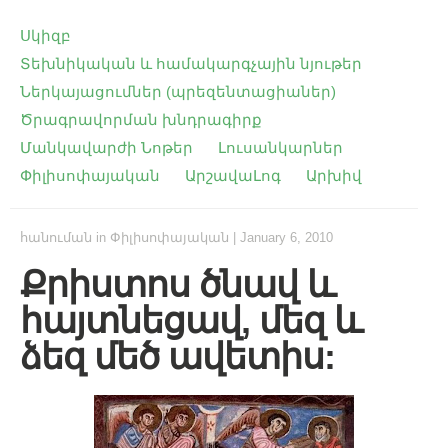
Սկիզբ
Տեխնիկական և համակարգչային նյութեր
Ներկայացումներ (պրեզենտացիաներ)
Ծրագրավորման խնդրագիրք
Մանկավարժի Նոթեր
Լուսանկարներ
Փիլիսոփայական
ԱրշավաԼոգ
Արխիվ
հանուման
in
Փիլիսոփայական
|
January 6, 2010
Քրիստոս ծնավ և
հայտնեցավ, մեզ և
ձեզ մեծ ավետիս: