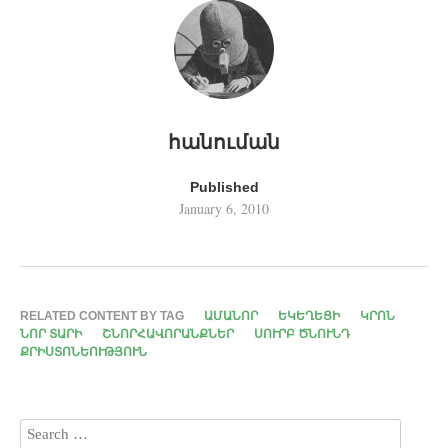
հանուման
Published
January 6, 2010
RELATED CONTENT BY TAG
ԱՄԱՆՈՐ
ԵԿԵՂԵՑԻ
ԿՐՈՆ
ՆՈՐ ՏԱՐԻ
ՇՆՈՐՀԱՎՈՐԱՆՔՆԵՐ
ՍՈՒՐԲ ԾՆՈՒՆԴ
ՔՐԻՍՏՈՆԵՈՒԹՅՈՒՆ