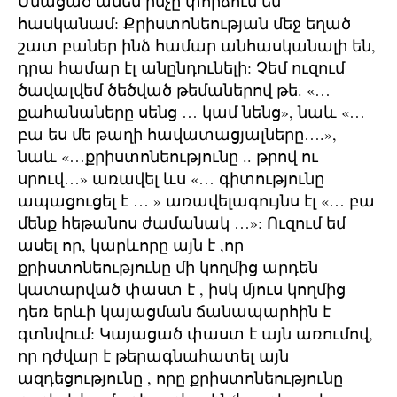
Մնացած ամեն ինչը փորձում եմ
հասկանամ: Քրիստոնեության մեջ եղած
շատ բաներ ինձ համար անհասկանալի են,
դրա համար էլ անընդունելի: Չեմ ուզում
ծավալվեմ ծեծված թեմաներով թե. «…
քահանաները սենց … կամ նենց», նաև «…
բա ես մե թաղի հավատացյալները….»,
նաև «…քրիստոնեությունը .. թրով ու
սրուվ…» առավել ևս «… գիտությունը
ապացուցել է … » առավելագույնս էլ «… բա
մենք հեթանոս ժամանակ …»: Ուզում եմ
ասել որ, կարևորը այն է ,որ
քրիստոնեությունը մի կողմից արդեն
կատարված փաստ է , իսկ մյուս կողմից
դեռ երևի կայացման ճանապարհին է
գտնվում: Կայացած փաստ է այն առումով,
որ դժվար է թերագնահատել այն
ազդեցությունը , որը քրիստոնեությունը