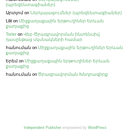
(պրեզենտացիաներ)
Արտյոմ
on
Ներկայացումներ (պրեզենտացիաներ)
Lilit
on
Միջքաղաքային երթուղիներ Երևան
քաղաքից
Torter
on
Վեբ֊Ծրագրավորման ինտենսիվ
դասընթաց սկսնակների համար
հանուման
on
Միջքաղաքային երթուղիներ Երևան
քաղաքից
Երեմ
on
Միջքաղաքային երթուղիներ Երևան
քաղաքից
հանուման
on
Ծրագրավորման Խնդրագիրք
Independent Publisher
empowered by
WordPress