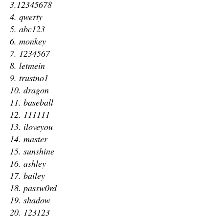
3.12345678
4. qwerty
5. abc123
6. monkey
7. 1234567
8. letmein
9. trustno1
10. dragon
11. baseball
12. 111111
13. iloveyou
14. master
15. sunshine
16. ashley
17. bailey
18. passw0rd
19. shadow
20. 123123