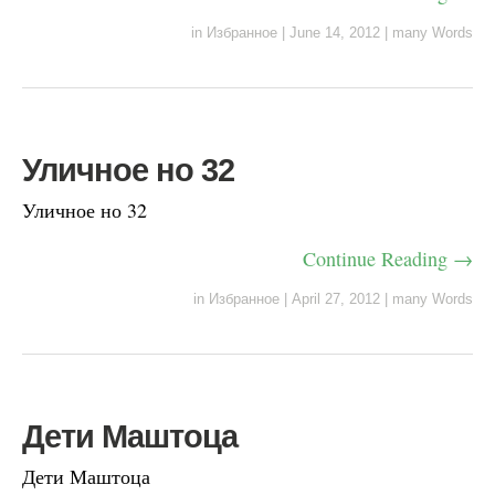
in
Избранное
|
June 14, 2012
|
many Words
Уличное но 32
Уличное но 32
Continue Reading →
in
Избранное
|
April 27, 2012
|
many Words
Дети Маштоца
Дети Маштоца