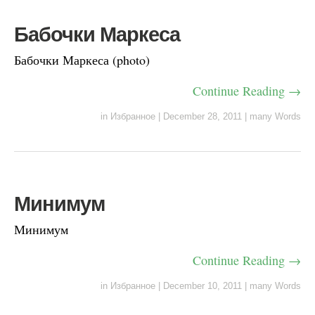
Бабочки Маркеса
Бабочки Маркеса (photo)
Continue Reading →
in
Избранное
|
December 28, 2011
|
many Words
Минимум
Минимум
Continue Reading →
in
Избранное
|
December 10, 2011
|
many Words