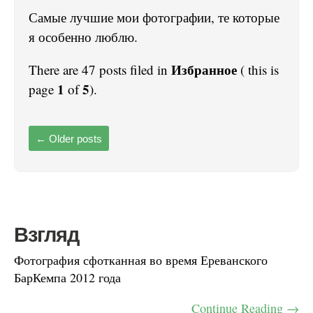
Самые лучшие мои фотографии, те которые
я особенно люблю.
Избранное
There are 47 posts filed in
( this is
1
5
page
of
).
←
Older posts
Взгляд
Фотография сфотканная во время Ереванского
БарКемпа 2012 года
Continue Reading →