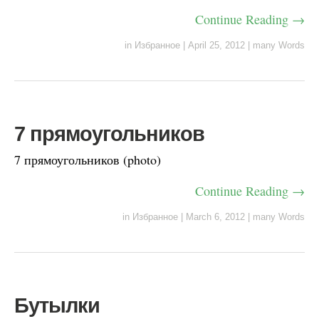
Continue Reading →
in
Избранное
|
April 25, 2012
|
many Words
7 прямоугольников
7 прямоугольников (photo)
Continue Reading →
in
Избранное
|
March 6, 2012
|
many Words
Бутылки