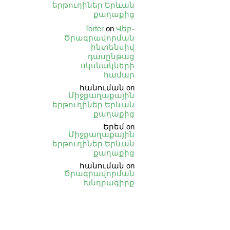
երթուղիներ Երևան
քաղաքից
Torter
on
Վեբ֊
Ծրագրավորման
ինտենսիվ
դասընթաց
սկսնակների
համար
հանուման
on
Միջքաղաքային
երթուղիներ Երևան
քաղաքից
Երեմ
on
Միջքաղաքային
երթուղիներ Երևան
քաղաքից
հանուման
on
Ծրագրավորման
Խնդրագիրք