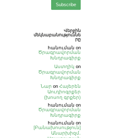
Վերջին
մեկնաբանություննե
րը
հանուման
on
Ծրագրավորման
Խնդրագիրք
Աստղիկ
on
Ծրագրավորման
Խնդրագիրք
Նար
on
Հայերեն
Աուդիոգրքեր
(խոսող գրքեր)
հանուման
on
Ծրագրավորման
Խնդրագիրք
հանուման
on
[Բանախոսություն]
Անարխիզմ․