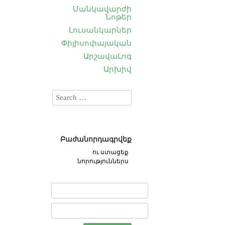
Մանկավարժի
Նոթեր
Լուսանկարներ
Փիլիսոփայական
ԱրշավաԼոգ
Արխիվ
Բաժանորդագրվեք
ու ստացեք
նորություններս