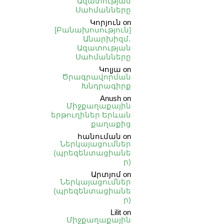
Ազատության
Սահմանները
Կորյուն
on
[Բանախոսություն]
Անարխիզմ․
Ազատության
Սահմանները
Կոլյա
on
Ծրագրավորման
Խնդրագիրք
Anush
on
Միջքաղաքային
երթուղիներ Երևան
քաղաքից
հանուման
on
Ներկայացումներ
(պրեզենտացիանե
ր)
Արտյոմ
on
Ներկայացումներ
(պրեզենտացիանե
ր)
Lilit
on
Միջքաղաքային