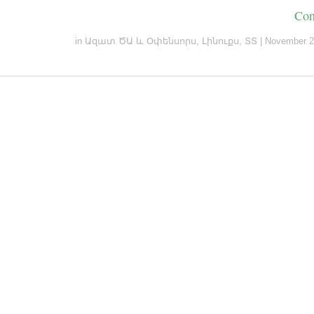
Con
in
Ազատ ԾԱ և Օփենսորս
,
Լինուքս
,
ՏՏ
|
November 2