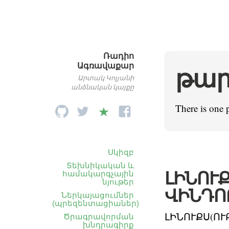
Ռադիո
Ագռավաքար
թար
Արտակ Կոլյանի
անձնական կայքը
There is one 
Սկիզբ
Տեխնիկական և
ԼԻՆՈՒՔ
համակարգչային
նյութեր
ՎԻՆԴՈՈ
Ներկայացումներ
(պրեզենտացիաներ)
ԼԻՆՈՒՔՍ(ՈՒ
Ծրագրավորման
խնդրագիրք