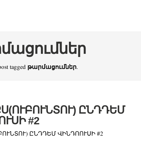
մացումներ
թարմացումներ
post tagged
.
Ս(ՈՒԲՈՒՆՏՈՒ) ԸՆԴԴԵՄ
ՒՍԻ #2
ԲՈՒՆՏՈՒ) ԸՆԴԴԵՄ ՎԻՆԴՈՈՒՍԻ #2