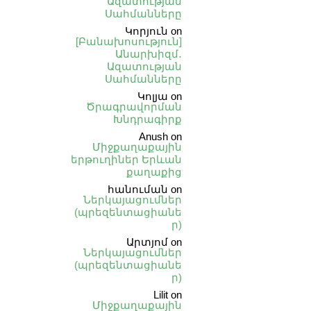
Ազատության
Սահմանները
Կորյուն
on
[Բանախոսություն]
Անարխիզմ․
Ազատության
Սահմանները
Կոլյա
on
Ծրագրավորման
Խնդրագիրք
Anush
on
Միջքաղաքային
երթուղիներ Երևան
քաղաքից
հանուման
on
Ներկայացումներ
(պրեզենտացիանե
ր)
Արտյոմ
on
Ներկայացումներ
(պրեզենտացիանե
ր)
Lilit
on
Միջքաղաքային