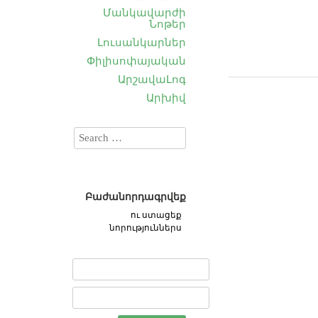
Մանկավարժի
Նոթեր
Լուսանկարներ
Փիլիսոփայական
ԱրշավաԼոգ
Արխիվ
Բաժանորդագրվեք
ու ստացեք
նորություններս