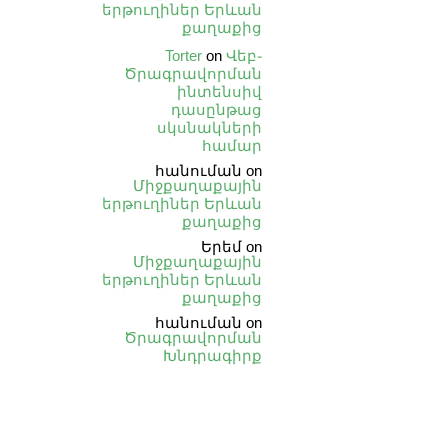
երթուղիներ Երևան
քաղաքից
Torter
on
Վեբ֊
Ծրագրավորման
ինտենսիվ
դասընթաց
սկսնակների
համար
հանուման
on
Միջքաղաքային
երթուղիներ Երևան
քաղաքից
Երեմ
on
Միջքաղաքային
երթուղիներ Երևան
քաղաքից
հանուման
on
Ծրագրավորման
Խնդրագիրք