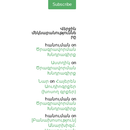
Վերջին
մեկնաբանություննե
րը
հանուման
on
Ծրագրավորման
Խնդրագիրք
Աստղիկ
on
Ծրագրավորման
Խնդրագիրք
Նար
on
Հայերեն
Աուդիոգրքեր
(խոսող գրքեր)
հանուման
on
Ծրագրավորման
Խնդրագիրք
հանուման
on
[Բանախոսություն]
Անարխիզմ․