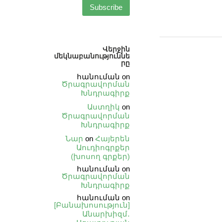
Վերջին
մեկնաբանություննե
րը
հանուման
on
Ծրագրավորման
Խնդրագիրք
Աստղիկ
on
Ծրագրավորման
Խնդրագիրք
Նար
on
Հայերեն
Աուդիոգրքեր
(խոսող գրքեր)
հանուման
on
Ծրագրավորման
Խնդրագիրք
հանուման
on
[Բանախոսություն]
Անարխիզմ․