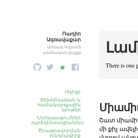
Ռադիո
Ագռավաքար
Լամ
Արտակ Կոլյանի
անձնական կայքը
There is one 
Սկիզբ
Տեխնիկական և
Միամի
համակարգչային
նյութեր
Ներկայացումներ
Շատ միամիտ
(պրեզենտացիաներ)
մի քիչ ավե
Ծրագրավորման
խնդրագիրք
մտքով անցավ