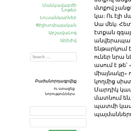
Մանկավարժի
մտքով չանցա
Նոթեր
կա։ Ու էլի 
Լուսանկարներ
Սա մեկ։ Հետ
Փիլիսոփայական
էտքան զգայ
ԱրշավաԼոգ
անվերապահո
Արխիվ
ենթարկում 
ուներ նրա ն
ասում է թե
միայնակը» 
կողմից սիս
Բաժանորդագրվեք
Մարդիկ կապ
ու ստացեք
նորություններս
մատնում են
պատմի կասկ
պայմաններո