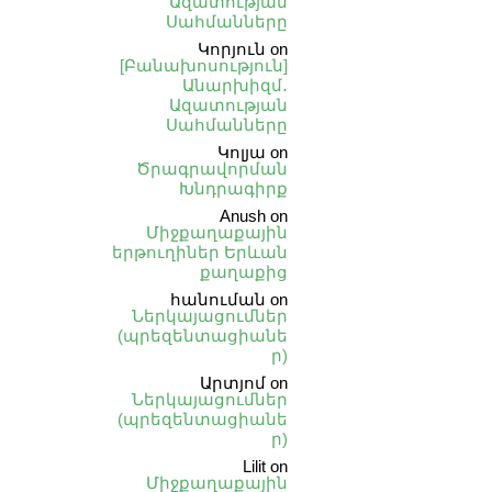
Ազատության
Սահմանները
Կորյուն
on
[Բանախոսություն]
Անարխիզմ․
Ազատության
Սահմանները
Կոլյա
on
Ծրագրավորման
Խնդրագիրք
Anush
on
Միջքաղաքային
երթուղիներ Երևան
քաղաքից
հանուման
on
Ներկայացումներ
(պրեզենտացիանե
ր)
Արտյոմ
on
Ներկայացումներ
(պրեզենտացիանե
ր)
Lilit
on
Միջքաղաքային