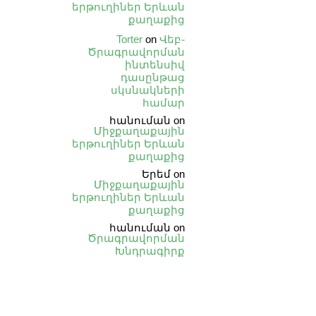
երթուղիներ Երևան
քաղաքից
Torter
on
Վեբ֊
Ծրագրավորման
ինտենսիվ
դասընթաց
սկսնակների
համար
հանուման
on
Միջքաղաքային
երթուղիներ Երևան
քաղաքից
Երեմ
on
Միջքաղաքային
երթուղիներ Երևան
քաղաքից
հանուման
on
Ծրագրավորման
Խնդրագիրք