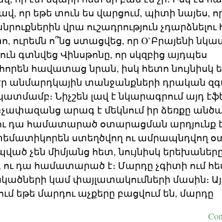
վ, որ եթե տուն ես վարցում, պիտի նայես, 
մանրուքներին վրա ուշադրություն չդարձնելո
ո, ուրեմն ո՞նց ստացվեց, որ O`Բրայենի նկ
ուն գտնվեց Վինսթոնը, որ սկզբից այդպես
րեն հավատաց նրան, իսկ հետո նույնիսկ ե
էր անմարդկային տանջանքների դրական զգ
կատմամբ։ Նիչշեն լավ է նկարագրում այդ էֆե
՝ «չափազանց արագ է մեկնում իր ձեռքը անծ
ու դա համատարած օտարացման արդյունք է
տեմատիկորեն ստեղծվող ու ամրապնդվող 
ված չեն միմյանց հետ, նույնիսկ երեխաները
, ու դա համատարած է։ Մարդը չգիտի ում հե
ածների կամ փայլատակումների մասին։ Այ
ւմ եթե մարդու աչքերը բացվում են, մարդը
Con