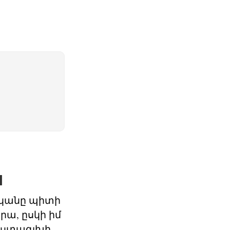
ն
ականը պիտի
րա, ըսկի իմ
հաստագլխի