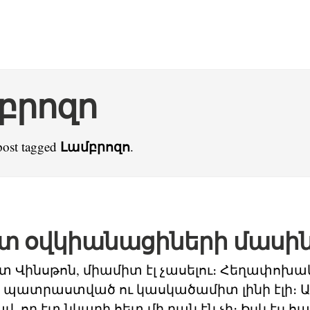
բրոզո
Լամբրոզո
post tagged
.
տ օվկիանացիների մասի
 Վինսթոն, միամիտ էլ չասելու։ Հեղափոխ
լի պատրաստված ու կասկածամիտ լինի էլի։ Ա
, որ էտ նկարի հետ մի բան էն չի։ Իսկ էս 