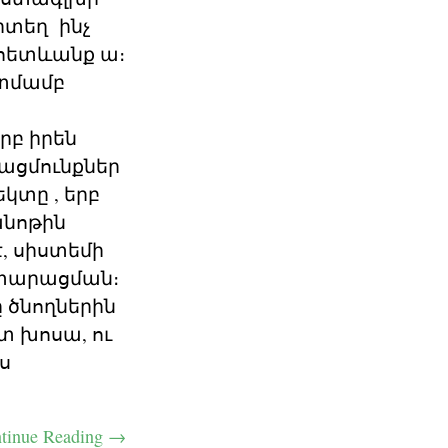
որտեղ ինչ
ւ հետևանք ա։
ատմամբ
րբ իրեն
ացմունքներ
կտը , երբ
անոթին
, սիստեմի
օտարացման։
 ծնողներին
տ խոսա, ու
ս
tinue Reading →