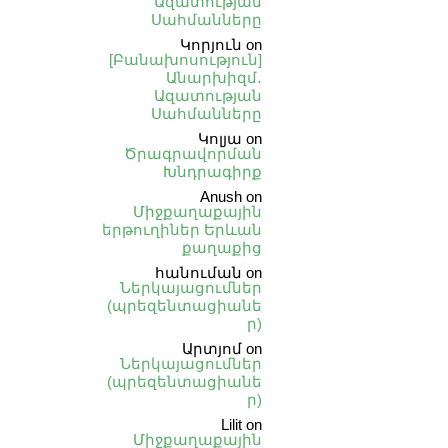
Ազատության
Սահմանները
Կորյուն
on
[Բանախոսություն]
Անարխիզմ․
Ազատության
Սահմանները
Կոլյա
on
Ծրագրավորման
Խնդրագիրք
Anush
on
Միջքաղաքային
երթուղիներ Երևան
քաղաքից
հանուման
on
Ներկայացումներ
(պրեզենտացիանե
ր)
Արտյոմ
on
Ներկայացումներ
(պրեզենտացիանե
ր)
Lilit
on
Միջքաղաքային