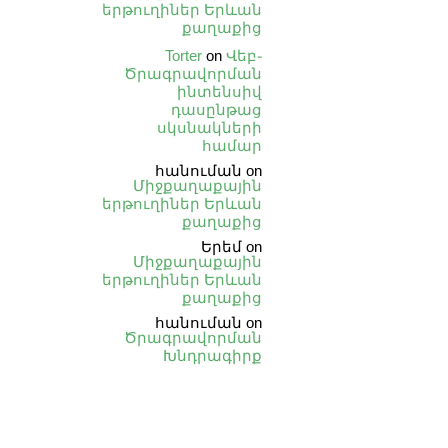
երթուղիներ Երևան
քաղաքից
Torter
on
Վեբ֊
Ծրագրավորման
ինտենսիվ
դասընթաց
սկսնակների
համար
հանուման
on
Միջքաղաքային
երթուղիներ Երևան
քաղաքից
Երեմ
on
Միջքաղաքային
երթուղիներ Երևան
քաղաքից
հանուման
on
Ծրագրավորման
Խնդրագիրք