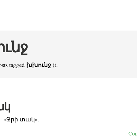
ւնջ
խխունջ
osts tagged
().
ակ
– «Ջրի տակ»:
Con