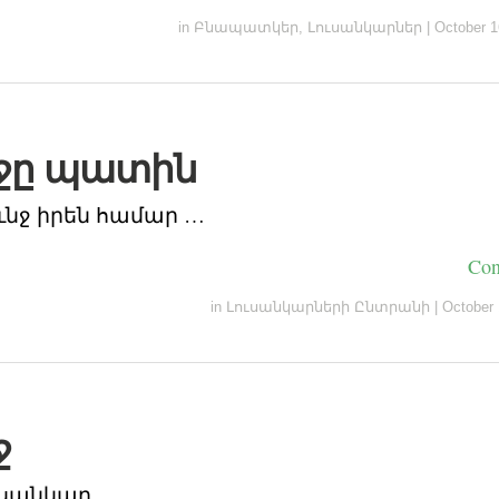
in
Բնապատկեր
,
Լուսանկարներ
|
October 1
ջը պատին
ւնջ իրեն համար …
Con
in
Լուսանկարների Ընտրանի
|
October 
ջ
ւսանկար