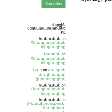
Վերջին
մեկնաբանություննե
րը
հանուման
on
Ծրագրավորման
Խնդրագիրք
Աստղիկ
on
Ծրագրավորման
Խնդրագիրք
Նար
on
Հայերեն
Աուդիոգրքեր
(խոսող գրքեր)
հանուման
on
Ծրագրավորման
Խնդրագիրք
հանուման
on
[Բանախոսություն]
Անարխիզմ․