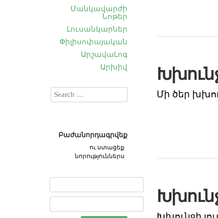
Մանկավարժի
Նոթեր
Լուսանկարներ
Փիլիսոփայական
ԱրշավաԼոգ
Արխիվ
Խխուն
Մի ծեր խխո
Բաժանորդագրվեք
ու ստացեք
նորություններս
Խխուն
Խխունջի լո