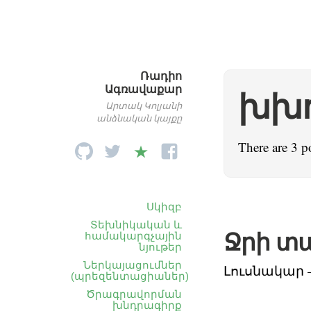
Ռադիո
Ագռավաքար
խխո
Արտակ Կոլյանի
անձնական կայքը
There are 3 p
Սկիզբ
Տեխնիկական և
Ջրի տ
համակարգչային
նյութեր
Ներկայացումներ
Լուսնակար 
(պրեզենտացիաներ)
Ծրագրավորման
խնդրագիրք