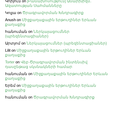
Կորյուն
on
[Բանախոսություն] Անարխիզմ․
Ազատության Սահմանները
Կոլյա
on
Ծրագրավորման Խնդրագիրք
Anush
on
Միջքաղաքային երթուղիներ Երևան
քաղաքից
հանուման
on
Ներկայացումներ
(պրեզենտացիաներ)
Արտյոմ
on
Ներկայացումներ (պրեզենտացիաներ)
Lilit
on
Միջքաղաքային երթուղիներ Երևան
քաղաքից
Torter
on
Վեբ֊Ծրագրավորման ինտենսիվ
դասընթաց սկսնակների համար
հանուման
on
Միջքաղաքային երթուղիներ Երևան
քաղաքից
Երեմ
on
Միջքաղաքային երթուղիներ Երևան
քաղաքից
հանուման
on
Ծրագրավորման Խնդրագիրք