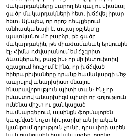
մակարդակները կարող են գալ ու միանալ
ցածր մակարդակների հետ, խճճվել իրար
հետ։ Այնպես, որ որոշ դեպքերում
անհասկանալի է, տվյալ օբյեկտը
պատկանում է բարձր, թե ցածր
մակարդակին, թե միաժամանակ երկուսին
էլ։ Հիմա դժվարանում եմ ճշգրիտ
ձևակերպել, բայց ինչ որ մի ինտուիտիվ
զգացում հուշում է ինձ, որ խճճված
հիերարխիաները դրանք համակարգի մեջ
ապրելով անարխիստ մնալու
հնարավորություն պիտի տան։ Ինչ որ
իմաստով անարխիզմ պիտի որ գոյություն
ունենա միշտ ու ցանկացած
համկարգերում, այսինքն ֆորմալորեն
կազմված կոշտ հիերարխիան իրական
կյանքում գոյություն չունի, դրա փոխարեն
կան ցանցային համակարգեր, որոնք