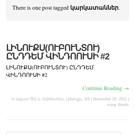
կարկատաններ
There is one post tagged
.
ԼԻՆՈՒՔՍ(ՈՒԲՈՒՆՏՈՒ)
ԸՆԴԴԵՄ ՎԻՆԴՈՈՒՍԻ #2
ԼԻՆՈՒՔՍ(ՈՒԲՈՒՆՏՈՒ) ԸՆԴԴԵՄ
ՎԻՆԴՈՈՒՍԻ #2
Continue Reading →
in
Ազատ ԾԱ և Օփենսորս
,
Լինուքս
,
ՏՏ
|
November 28, 2011
|
many Words