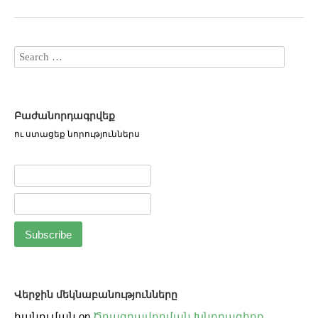
Բաժանորդագրվեք
ու ստացեք նորություններս
Վերջին մեկնաբանությունները
հանուման
on
Ծրագրավորման Խնդրագիրք