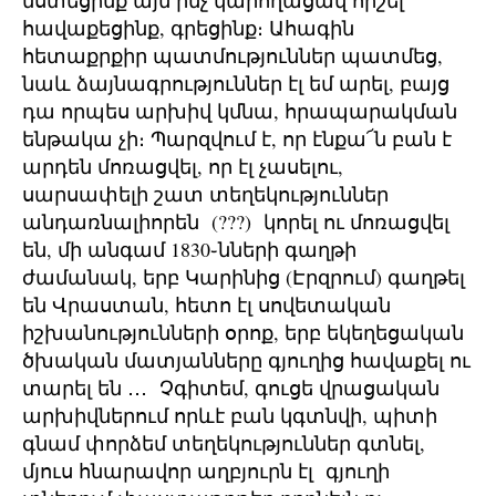
նստեցինք այն ինչ կարողացավ հիշել
հավաքեցինք, գրեցինք։ Ահագին
հետաքրքիր պատմություններ պատմեց,
նաև ձայնագրություններ էլ եմ արել, բայց
դա որպես արխիվ կմնա, հրապարակման
ենթակա չի։ Պարզվում է, որ էնքա՜ն բան է
արդեն մոռացվել, որ էլ չասելու,
սարսափելի շատ տեղեկություններ
անդառնալիորեն (???) կորել ու մոռացվել
են, մի անգամ 1830֊նների գաղթի
ժամանակ, երբ Կարինից (Էրզրում) գաղթել
են Վրաստան, հետո էլ սովետական
իշխանությունների օրոք, երբ եկեղեցական
ծխական մատյանները գյուղից հավաքել ու
տարել են ․․․ Չգիտեմ, գուցե վրացական
արխիվներում որևէ բան կգտնվի, պիտի
գնամ փորձեմ տեղեկություններ գտնել,
մյուս հնարավոր աղբյուրն էլ գյուղի