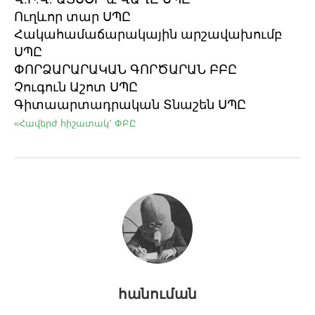
Ուղևոր տար ՍՊԸ
Հակահամաճարակային արշավախումբ
ՍՊԸ
ՓՈՐՁԱՐԱՐԱԿԱՆ ԳՈՐԾԱՐԱՆ ԲԲԸ
Չուգուն Աշոտ ՍՊԸ
Գիտաարտադրական Տնաշեն ՍՊԸ
«Հավերժ հիշատակ՚ ՓԲԸ
հանուման