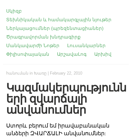
Սկիզբ
Տեխնիկական և համակարգչային նյութեր
Ներկայացումներ (պրեզենտացիաներ)
Ծրագրավորման խնդրագիրք
Մանկավարժի Նոթեր
Լուսանկարներ
Փիլիսոփայական
ԱրշավաԼոգ
Արխիվ
հանուման
in
Խառը
|
February 22, 2010
Կազմակերպությունն
երի զվարճալի
անվանումներ
Ստորև բերում եմ իրավաբանական
անձերի ԶՎԱՐՃԱԼԻ անվանումներ: