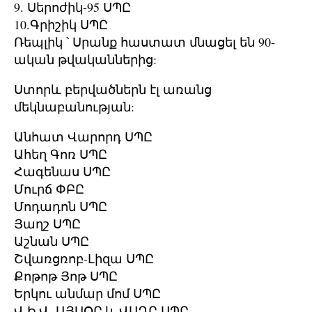
9. Սերոժիկ-95 ՍՊԸ
10.Գրիշիկ ՍՊԸ
Ռեպլիկ ՝ Սրանք հաստատ մնացել են 90-
ական թվականներից:
Ստորև բերվածներն էլ առանց
մեկնաբանության:
Անհատ Վարորդ ՍՊԸ
Ահեղ Գոռ ՍՊԸ
Հագենաս ՍՊԸ
Մուրճ ՓԲԸ
Մոդադոն ՍՊԸ
Յաղշ ՍՊԸ
Աշնան ՍՊԸ
Շվառցռոբ-Լիզա ՍՊԸ
Քոթոթ Յոթ ՍՊԸ
Երկու անմար մոմ ՍՊԸ
Վ.Ի.Վ. ԱՅՍՕՐ և ՎԱՂԸ ՍՊԸ