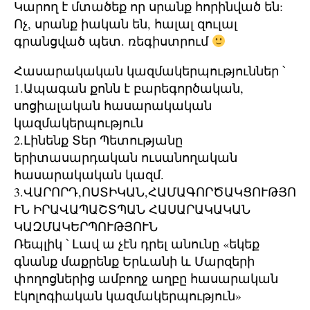
Կարող է մտածեք որ սրանք հորինված են:
Ոչ, սրանք իական են, հալալ զուլալ
գրանցված պետ. ռեգիստրում
Հասարակական կազմակերպություններ ՝
1.Ապագան քոնն է բարեգործական,
սոցիալական հասարակական
կազմակերպություն
2.Լինենք Տեր Պետությանը
երիտասարդական ուսանողական
հասարակական կազմ.
3.ՎԱՐՈՐԴ,ՈՍՏԻԿԱՆ,ՀԱՄԱԳՈՐԾԱԿՑՈՒԹՅՈ
ՒՆ ԻՐԱՎԱՊԱՇՏՊԱՆ ՀԱՍԱՐԱԿԱԿԱՆ
ԿԱԶՄԱԿԵՐՊՈՒԹՅՈՒՆ
Ռեպլիկ ՝ Լավ ա չէն դրել անունը «եկեք
գնանք մաքրենք Երևանի և Մարզերի
փողոցներից ամբողջ աղբը հասարական
էկոլոգիական կազմակերպություն»