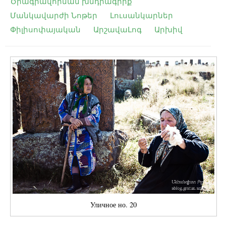
Ծրագրավորման խնդրագիրք
Մանկավարժի Նոթեր
Լուսանկարներ
Փիլիսոփայական
ԱրշավաԼոգ
Արխիվ
Уличное но. 20