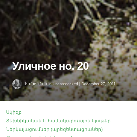
Уличное но. 20
հանուման
in
Uncategorized
|
December 27, 2011
Սկիզբ
Տեխնիկական և համակարգչային նյութեր
Ներկայացումներ (պրեզենտացիաներ)