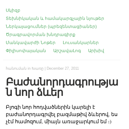
Սկիզբ
Տեխնիկական և համակարգչային նյութեր
Ներկայացումներ (պրեզենտացիաներ)
Ծրագրավորման խնդրագիրք
Մանկավարժի Նոթեր
Լուսանկարներ
Փիլիսոփայական
ԱրշավաԼոգ
Արխիվ
հանուման
in
Խառը
|
December 27, 2011
Բաժանորդագրությա
ն նոր ձևեր
Բլոգի նոր հոդվածներին կարելի է
բաժանորդագրվել բազմաթիվ ձևերով, ես
չէմ համոզում, միայն առաջարկում եմ ։)