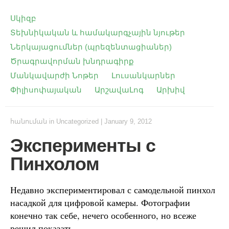
Սկիզբ
Տեխնիկական և համակարգչային նյութեր
Ներկայացումներ (պրեզենտացիաներ)
Ծրագրավորման խնդրագիրք
Մանկավարժի Նոթեր
Լուսանկարներ
Փիլիսոփայական
ԱրշավաԼոգ
Արխիվ
հանուման
in
Uncategorized
|
January 9, 2012
Эксперименты с
Пинхолом
Недавно экспериментирoвал с самодельной пинхол
насадкой для цифровой камеры. Фотографии
конечно так себе, нечего особенного, но всеже
решил показать.