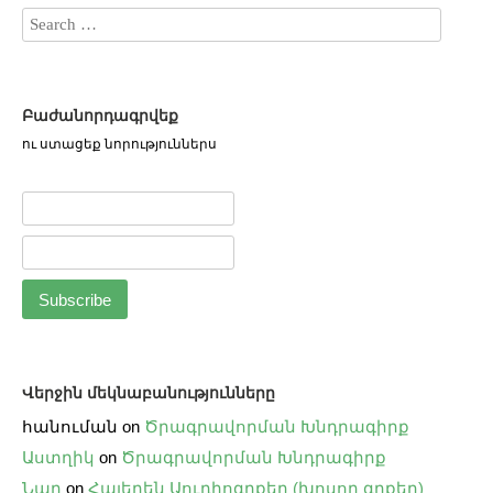
Բաժանորդագրվեք
ու ստացեք նորություններս
Վերջին մեկնաբանությունները
հանուման
on
Ծրագրավորման Խնդրագիրք
Աստղիկ
on
Ծրագրավորման Խնդրագիրք
Նար
on
Հայերեն Աուդիոգրքեր (խոսող գրքեր)