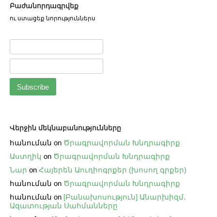
Բաժանորդագրվեք
ու ստացեք նորություններս
Վերջին մեկնաբանությունները
հանուման
on
Ծրագրավորման Խնդրագիրք
Աստղիկ
on
Ծրագրավորման Խնդրագիրք
Նար
on
Հայերեն Աուդիոգրքեր (խոսող գրքեր)
հանուման
on
Ծրագրավորման Խնդրագիրք
հանուման
on
[Բանախոսություն] Անարխիզմ․
Ազատության Սահմանները