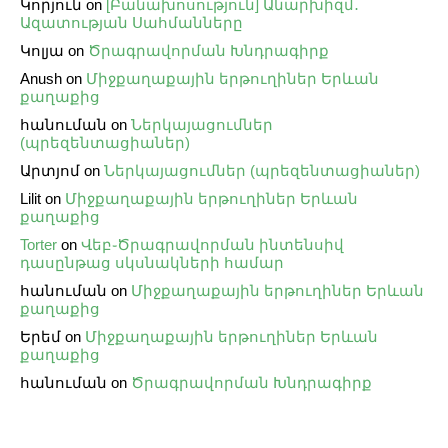
Կորյուն
on
[Բանախոսություն] Անարխիզմ․
Ազատության Սահմանները
Կոլյա
on
Ծրագրավորման Խնդրագիրք
Anush
on
Միջքաղաքային երթուղիներ Երևան
քաղաքից
հանուման
on
Ներկայացումներ
(պրեզենտացիաներ)
Արտյոմ
on
Ներկայացումներ (պրեզենտացիաներ)
Lilit
on
Միջքաղաքային երթուղիներ Երևան
քաղաքից
Torter
on
Վեբ֊Ծրագրավորման ինտենսիվ
դասընթաց սկսնակների համար
հանուման
on
Միջքաղաքային երթուղիներ Երևան
քաղաքից
Երեմ
on
Միջքաղաքային երթուղիներ Երևան
քաղաքից
հանուման
on
Ծրագրավորման Խնդրագիրք