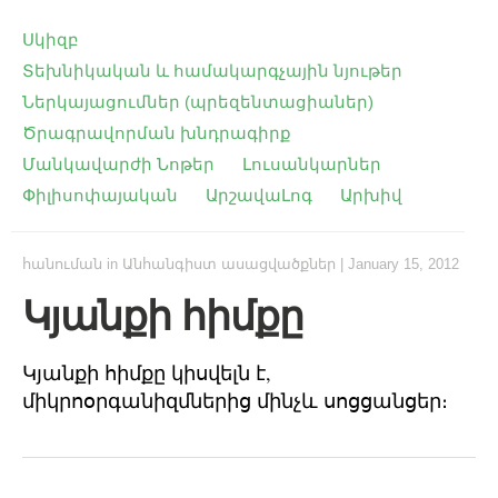
Սկիզբ
Տեխնիկական և համակարգչային նյութեր
Ներկայացումներ (պրեզենտացիաներ)
Ծրագրավորման խնդրագիրք
Մանկավարժի Նոթեր
Լուսանկարներ
Փիլիսոփայական
ԱրշավաԼոգ
Արխիվ
հանուման
in
Անհանգիստ ասացվածքներ
|
January 15, 2012
Կյանքի հիմքը
Կյանքի հիմքը կիսվելն է,
միկրոօրգանիզմներից մինչև սոցցանցեր։