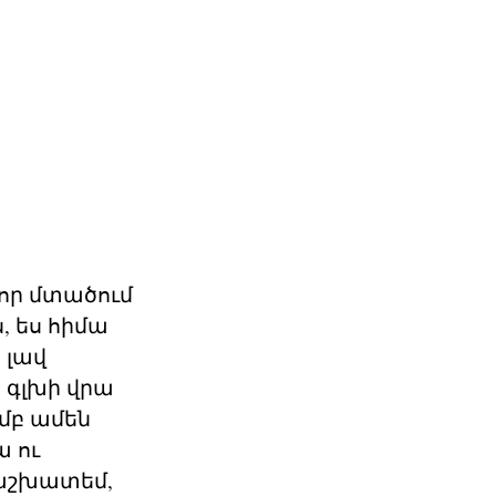
 որ մտածում
ս, ես հիմա
 լավ
ր գլխի վրա
մբ ամեն
ա ու
 աշխատեմ,