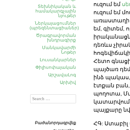
ուզում եմ
սե
Տեխնիկական և
համակարգչային
ուզում եմ մ
նյութեր
առաստաղի վ
Ներկայացումներ
եմ, գիտեմ, 
(պրեզենտացիաներ)
Ծրագրավորման
իրականացնել
խնդրագիրք
դեռևս չիրա
Մանկավարժի
հոգեվիճակի
Նոթեր
Լուսանկարներ
Հետո գնաց
Փիլիսոփայական
պայծառ դեմք
ԱրշավաԼոգ
ինձ պակաս,
Արխիվ
էտքան բան, 
պողոտա, Մաշ
կատարվում, 
պայքարը նվի
ՀԳ: Ստաբիլ
Բաժանորդագրվեք