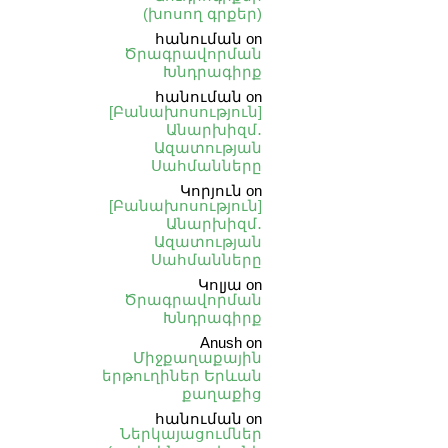
(խոսող գրքեր)
հանուման
on
Ծրագրավորման
Խնդրագիրք
հանուման
on
[Բանախոսություն]
Անարխիզմ․
Ազատության
Սահմանները
Կորյուն
on
[Բանախոսություն]
Անարխիզմ․
Ազատության
Սահմանները
Կոլյա
on
Ծրագրավորման
Խնդրագիրք
Anush
on
Միջքաղաքային
երթուղիներ Երևան
քաղաքից
հանուման
on
Ներկայացումներ