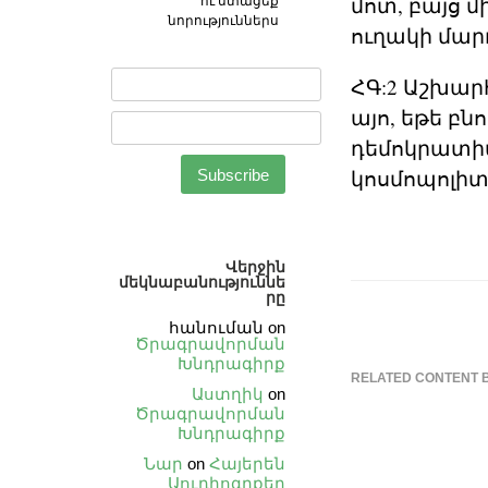
մոտ, բայց 
ու ստացեք
նորություններս
ուղակի մա
ՀԳ:2 Աշխա
այո, եթե բնո
դեմոկրատիա,
կոսմոպոլիտ
Վերջին
մեկնաբանություննե
րը
հանուման
on
Ծրագրավորման
Խնդրագիրք
RELATED CONTENT 
Աստղիկ
on
Ծրագրավորման
Խնդրագիրք
Նար
on
Հայերեն
Աուդիոգրքեր