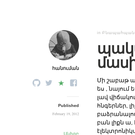
in
Բնապահպանո
պակ
մաս
հանուման
Մի շաբաթ առ
ես , նայում
լավ վիճակու
հնգերներ, լ
Published
բաձրանալով
February 19, 2012
բան լիքն ա,
էլեկտրոնիկ
Սկիզբ