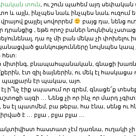
փական տուն
, ու շուն պահեմ այդ սեփական
ոտո և այլն, ինչպես նաև ինչպես նաև ուզում ե
րայով քայլել սովորրեմ
բայց դա, նենց ու
որ դրանցից , եթե որոշ բաներ նույնիսկ չստա
/ունենալ, դա ոչ մի բան մեկա չի փոխելու իմ
կանացված ցանկությունները նույնպես կապ չ
 հետ:
ի միտինգ, բնապահպանական, գնացի խառն
երին, էտ զիլ ձայներին, ու մեկ էլ հասկացա 
 պայքարն էր պակաս, այո.
էլ ի՞նչ էիք սպասում որ գրեմ, գնացե՜ք տես
տոցի այգի … Նենց չի որ ինչ որ մարդ չգիտ
ես էլ պատմեմ, բա թեբա, հա էնա, սենց ու հ
րված է … բլյա , բլյա բլյա …
 ակտիվիստ հաստատ չէմ դառնա, ուղակի չի