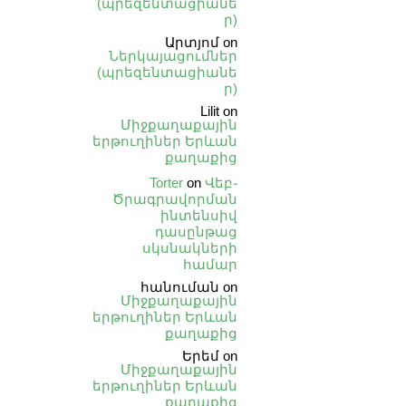
(պրեզենտացիանե
ր)
Արտյոմ
on
Ներկայացումներ
(պրեզենտացիանե
ր)
Lilit
on
Միջքաղաքային
երթուղիներ Երևան
քաղաքից
Torter
on
Վեբ֊
Ծրագրավորման
ինտենսիվ
դասընթաց
սկսնակների
համար
հանուման
on
Միջքաղաքային
երթուղիներ Երևան
քաղաքից
Երեմ
on
Միջքաղաքային
երթուղիներ Երևան
քաղաքից