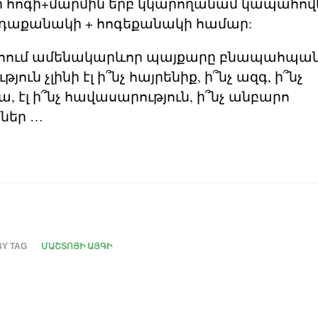
մի հոգի+մարմին երբ կկարողանամ կապահովե
րդաքանակի + հոգեքանակի համար:
րհում ամենակարևոր պայքարը բնապահպան
ւթյուն չլինի էլ ի՞նչ հայրենիք, ի՞նչ ազգ, ի՞նչ
 էլ ի՞նչ հավասարություն, ի՞նչ անբարո
ներ …
BY TAG
ՄԱՇՏՈՑԻ ԱՅԳԻ