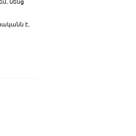
մ, նենց
ականն է,