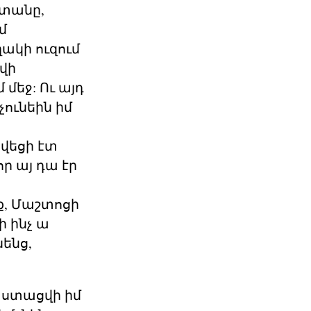
 տանը,
մ
ղակի ուզում
ցվի
 մեջ: Ու այդ
ունեին իմ
վեցի էտ
որ այ դա էր
եք, Մաշտոցի
ի ինչ ա
նենց,
 ստացվի իմ