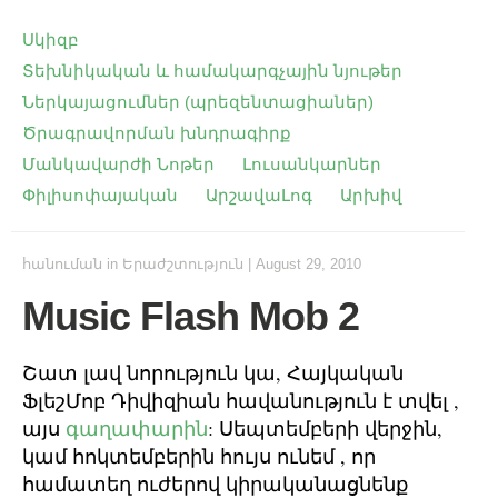
Սկիզբ
Տեխնիկական և համակարգչային նյութեր
Ներկայացումներ (պրեզենտացիաներ)
Ծրագրավորման խնդրագիրք
Մանկավարժի Նոթեր
Լուսանկարներ
Փիլիսոփայական
ԱրշավաԼոգ
Արխիվ
հանուման
in
Երաժշտություն
|
August 29, 2010
Music Flash Mob 2
Շատ լավ նորություն կա, Հայկական
ՖլեշՄոբ Դիվիզիան հավանություն է տվել ,
այս
գաղափարին
: Սեպտեմբերի վերջին,
կամ հոկտեմբերին հույս ունեմ , որ
համատեղ ուժերով կիրականացնենք