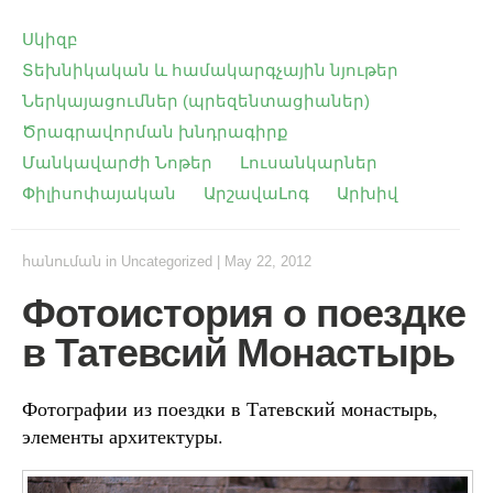
Սկիզբ
Տեխնիկական և համակարգչային նյութեր
Ներկայացումներ (պրեզենտացիաներ)
Ծրագրավորման խնդրագիրք
Մանկավարժի Նոթեր
Լուսանկարներ
Փիլիսոփայական
ԱրշավաԼոգ
Արխիվ
հանուման
in
Uncategorized
|
May 22, 2012
Фотоистория о поездке
в Татевсий Монастырь
Фотографии из поездки в Татевский монастырь,
элементы архитектуры.