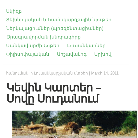
Սկիզբ
Տեխնիկական և համակարգչային նյութեր
Ներկայացումներ (պրեզենտացիաներ)
Ծրագրավորման խնդրագիրք
Մանկավարժի Նոթեր
Լուսանկարներ
Փիլիսոփայական
ԱրշավաԼոգ
Արխիվ
հանուման
in
Լուսանկարչական մտքեր
|
March 14, 2011
Կեվին Կարտեր –
Սովը Սուդանում