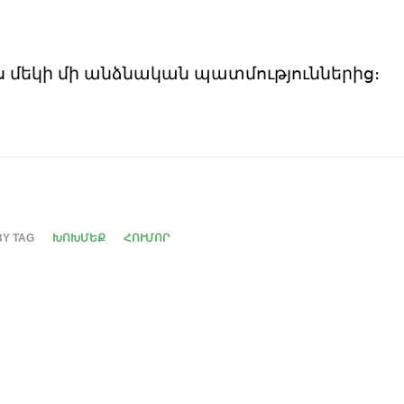
ս մեկի մի անձնական պատմություններից։
BY TAG
ԽՈԽՄԵՔ
ՀՈՒՄՈՐ