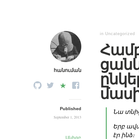
in
Uncategorized
Համբ
ցանկ
հանուման
ընկե
մաս
Published
Նա տնից
September 1, 2013
Երբ ավա
էր ինձ։
Սկիզբ