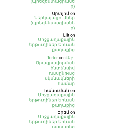
(պրեզենտացիանե
ր)
Արտյոմ
on
Ներկայացումներ
(պրեզենտացիանե
ր)
Lilit
on
Միջքաղաքային
երթուղիներ Երևան
քաղաքից
Torter
on
Վեբ֊
Ծրագրավորման
ինտենսիվ
դասընթաց
սկսնակների
համար
հանուման
on
Միջքաղաքային
երթուղիներ Երևան
քաղաքից
Երեմ
on
Միջքաղաքային
երթուղիներ Երևան
քաղաքից