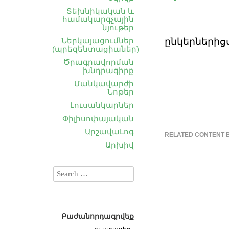
Տեխնիկական և
համակարգչային
նյութեր
ընկերներից
Ներկայացումներ
(պրեզենտացիաներ)
Ծրագրավորման
խնդրագիրք
Մանկավարժի
Նոթեր
Լուսանկարներ
Փիլիսոփայական
ԱրշավաԼոգ
RELATED CONTENT 
Արխիվ
Բաժանորդագրվեք