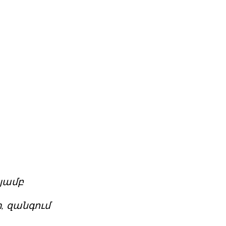
թյամբ
տ, զանգում