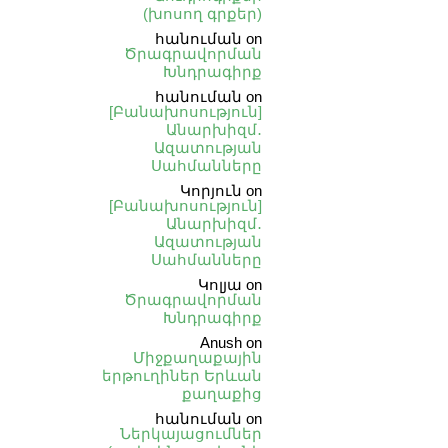
(խոսող գրքեր)
հանուման
on
Ծրագրավորման
Խնդրագիրք
հանուման
on
[Բանախոսություն]
Անարխիզմ․
Ազատության
Սահմանները
Կորյուն
on
[Բանախոսություն]
Անարխիզմ․
Ազատության
Սահմանները
Կոլյա
on
Ծրագրավորման
Խնդրագիրք
Anush
on
Միջքաղաքային
երթուղիներ Երևան
քաղաքից
հանուման
on
Ներկայացումներ