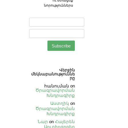
ու ստացեք
նորություններս
Վերջին
մեկնաբանություննե
րը
հանուման
on
Ծրագրավորման
Խնդրագիրք
Աստղիկ
on
Ծրագրավորման
Խնդրագիրք
Նար
on
Հայերեն
Աուդիոգրքեր