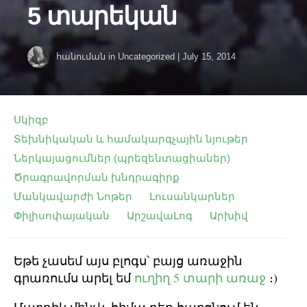
5 տարեկան
հանուման
in
Uncategorized
|
July 15, 2014
Սկիզբ
Տեխնիկական և համակարգչային նյութեր
Ներկայացումներ (պրեզենտացիաներ)
Ծրագրավորման խնդրագիրք
Մանկավարժի Նոթեր
Լուսանկարներ
Փիլիսոփայական
ԱրշավաԼոգ
Արխիվ
Եթե չասեմ այս բլոգս՝ բայց առաջին
գրառումս արել եմ
ուղիղ 5 տարի առաջ
։)
Մարդիկ մինչև հիմա դեռ հարցնում են․