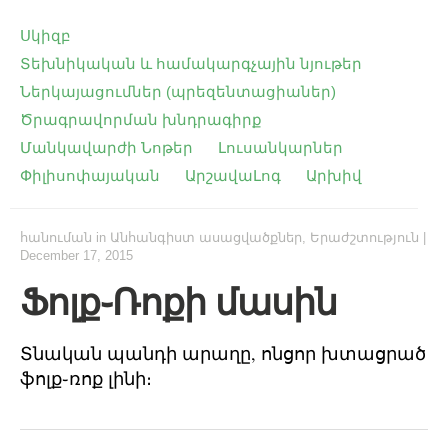
Սկիզբ
Տեխնիկական և համակարգչային նյութեր
Ներկայացումներ (պրեզենտացիաներ)
Ծրագրավորման խնդրագիրք
Մանկավարժի Նոթեր
Լուսանկարներ
Փիլիսոփայական
ԱրշավաԼոգ
Արխիվ
հանուման
in
Անհանգիստ ասացվածքներ
,
Երաժշտություն
|
December 17, 2015
Ֆոլք֊Ռոքի մասին
Տնական պանդի արաղը, ոնցոր խտացրած
ֆոլք֊ռոք լինի։